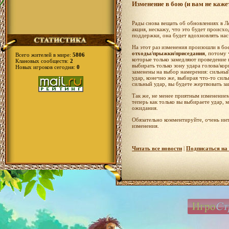
Изменение в бою (и вам не каже
Рады снова вещать об обновлениях в Ле
акция, нескажу, что это будет происход
поддержки, она будет вдохновлять нас 
На этот раз изменения произошли в бо
отходы/прыжки/приседания
, потому 
Всего жителей в мире:
5806
которые только замедляют проведение 
Клановых сообществ:
2
выбирать только зону удара голова/кор
Новых игроков сегодня:
0
заменены на выбор намерения: сильный
удар, конечно же, выбирая что-то сил
сильный удар, вы будете жертвовать з
Так же, не менее приятным изменением
теперь как только вы выбираете удар, 
ожидания.
Обязательно комментируйте, очень ин
изменения.
Читать все новости
|
Подписаться на 
Обсуждать