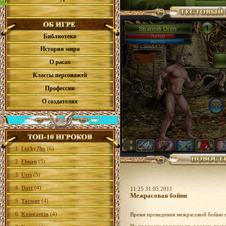
Библиотека
История мира
О расах
Классы персонажей
Профессии
О создателях
1.
LuckyJho
(6)
2.
Elman
(5)
3.
Urri
(5)
4.
Dart
(4)
11:25 31.05.2011
Межрасовая бойня
5.
Тасмит
(4)
6.
Konstantin
(4)
Время проведения межрасовой бойни п