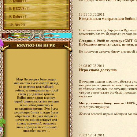
Не пропусти возмжность одолеть врага
7.
Крипт
(4)
8.
HEXUS
(4)
13:51 13.05.2011
9.
Dobro
(4)
Ежедневная межрасовая бойня!
10.
Art
(4)
Отношения между Кордами и Вудлами д
возместить злость бедноты и голода на
Сегодня, в 19:00 по серверу (GMT +
Победители получат славу, почесть и
Не пропусти важную битву для твоей 
23:08 07.05.2011
Игра снова доступна
Мир Лесогорья был создан
В течении недели игра не работала в с
множество тысячелетий назад,
который мы в данный момент перенесли
во времена величайшей
проблемы исправление ситуации заняло
войны, зачинщиками которой
что это в результате все было продело
стали уродливые тролли.
выростет.
Война подходила к концу,
людей становилось все меньше
Мы установили бонус опыта +100% д
и они объединились в
досадную ситуацию.
последнюю армию. Это была
решающая битва и люди были
Желаем веселой игры и обещаем вас п
обречены. Но раса людей не
исчезнет, они восстанут для
новых сражений, осталось
лишь определить кто из них
способен на это…
20:03 12.04.2011