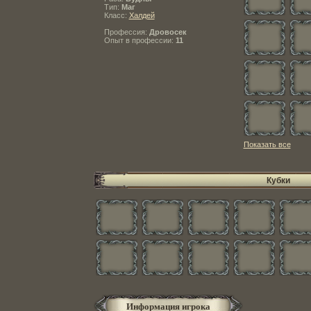
Тип:
Маг
Класс:
Халдей
Профессия:
Дровосек
Опыт в профессии:
11
Показать все
Кубки
Информация игрока