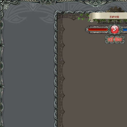
raven
Установить Flash Pl