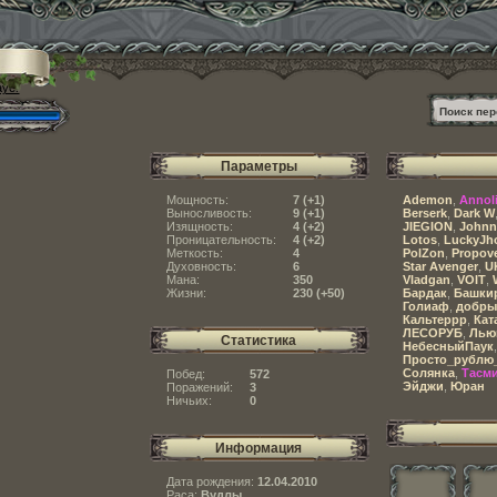
ayer
Параметры
Мощность:
7 (
+1
)
Ademon
,
Annol
Выносливость:
9 (
+1
)
Berserk
,
Dark W
Изящность:
4 (
+2
)
JIEGION
,
Johnn
Проницательность:
4 (
+2
)
Lotos
,
LuckyJh
Меткость:
4
PolZon
,
Propov
Духовность:
6
Star Avenger
,
U
Мана:
350
Vladgan
,
VOIT
,
Жизни:
230 (
+50
)
Бардак
,
Башки
Голиаф
,
добры
Кальтеррр
,
Кат
ЛЕСОРУБ
,
Лью
Статистика
НебесныйПаук
Просто_рублю
Солянка
,
Тасми
Побед:
572
Эйджи
,
Юран
Поражений:
3
Ничьих:
0
Информация
Дата рождения:
12.04.2010
Раса:
Вудлы