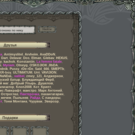
Найти
Друзья
ia
,
Antimyslitel
,
Arvheim
,
AvaDDoN
,
,
Dart
,
Delavar
,
Dos
,
Elman
,
Glebav
,
HEXUS
,
y
,
kachok
,
Konstantin
,
La femme fatale
,
o
,
Myriam
,
Olneyg
,
OSKOJIOK JIbDA
,
ednik
,
Pussy
,
rDe-rDe
,
Said_666
,
SMEPTb
,
KR-boy
,
ULTIMATUM
,
Urri
,
VAVIJION
,
WaNDaL
,
xalibel
,
zmey_121
,
Алджернон
,
рский батыр
,
Блуждающий Ферб
,
й маг
,
Добрый Упырь
,
Душелов
,
ализатор
,
Клоп2008
,
Кот
,
Крипт
,
ис Лавкрафт
,
маестро
,
Марк Антоний
,
,
Остроглаз
,
Пантерочка
,
пахангагарин
,
_мечем
,
Пыльнев
,
Райда
,
С пандоры
,
т
,
Тони Монтана
,
Чууувак
,
Эверсор
,
Подарки