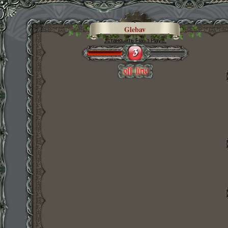
Glebav
Установить Flash Player