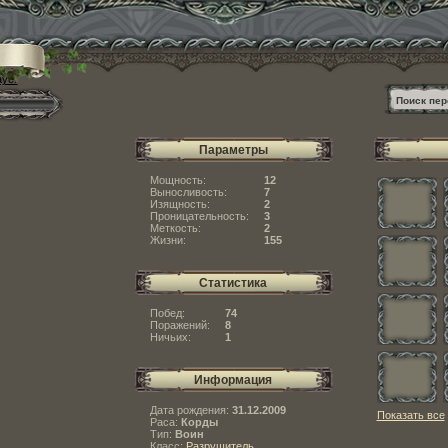
ayer
Параметры
Мощность:
12
Выносливость:
7
Изящность:
2
Проницательность:
3
Меткость:
2
Жизни:
155
Статистика
Побед:
74
Поражений:
8
Ничьих:
1
Информация
Дата рождения:
31.12.2009
Показать все
Раса:
Корды
Тип:
Воин
Класс:
Разрушитель