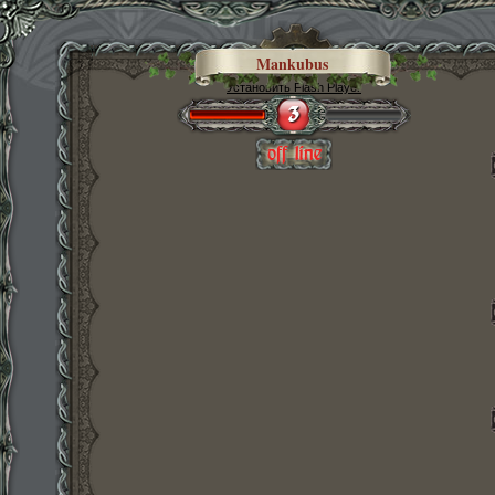
Mankubus
Установить Flash Player