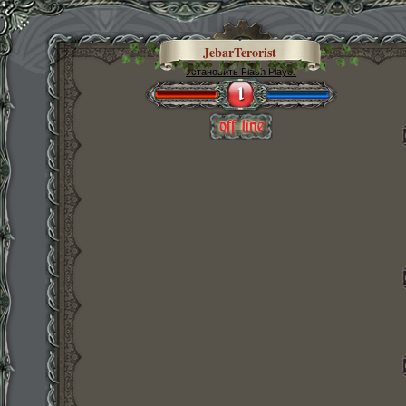
JebarTerorist
Установить Flash Player