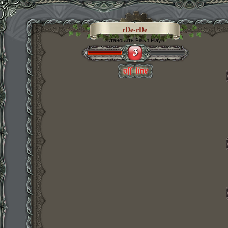
rDe-rDe
Установить Flash Player