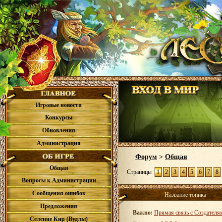
Игровые новости
Конкурсы
Обновления
Администрация
Форум
>
Общая
Общая
Страницы
1
2
3
4
5
6
7
8
Вопросы к Администрации
Сообщения ошибок
Название топика
Предложения
Важно:
Прямая связь с Создателя
Селение Кир (Вудлы)