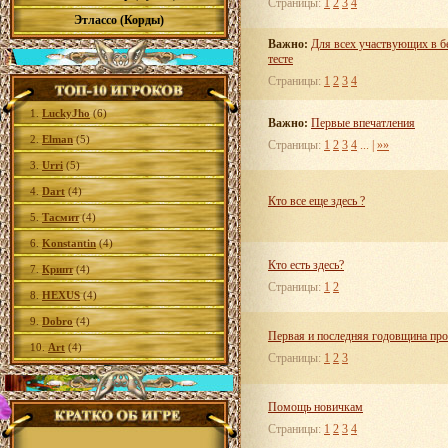
Страницы:
1
2
3
4
Этлассо (Корды)
Важно:
Для всех участвующих в б
тесте
Страницы:
1
2
3
4
1.
LuckyJho
(6)
Важно:
Первые впечатления
2.
Elman
(5)
Страницы:
1
2
3
4
... |
»»
3.
Urri
(5)
4.
Dart
(4)
Кто все еще здесь ?
5.
Тасмит
(4)
6.
Konstantin
(4)
Кто есть здесь?
7.
Крипт
(4)
Страницы:
1
2
8.
HEXUS
(4)
9.
Dobro
(4)
Первая и последняя годовщина прое
10.
Art
(4)
Страницы:
1
2
3
Помощь новичкам
Страницы:
1
2
3
4