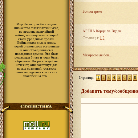
Бои на арене
Мир Лесогорья был создан
множество тысячелетий назад,
АРЕНА Корды vs Вудли
во времена величайшей
войны, зачинщиками которой
Страницы:
1
2
стали уродливые тролли.
Война подходила к концу,
людей становилось все меньше
и они объединились в
последнюю армию. Это была
Межрасовые бои...
решающая битва и люди были
обречены. Но раса людей не
исчезнет, они восстанут для
новых сражений, осталось
лишь определить кто из них
способен на это…
Страницы
1
2
3
4
5
6
7
8
Добавить тему/сообщени