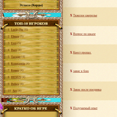
Этлассо (Корды)
X
Тяжелое ожерелье
1.
LuckyJho
(6)
X
Вопрос по шкале
2.
Elman
(5)
3.
Urri
(5)
4.
Dart
(4)
X
Квест пропал.
5.
Тасмит
(4)
6.
Konstantin
(4)
7.
Крипт
(4)
X
завис в бою
8.
HEXUS
(4)
9.
Dobro
(4)
X
Завис после поединка
10.
Art
(4)
X
Получаемый опыт