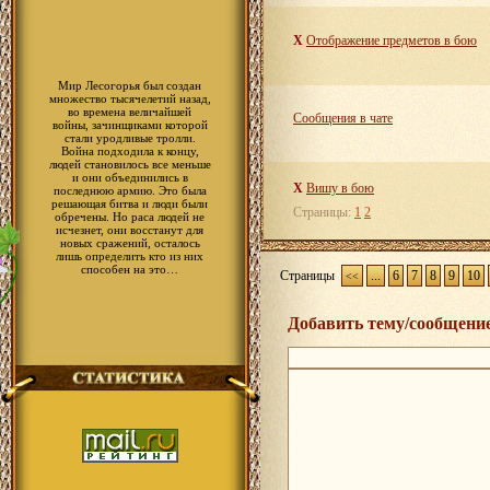
X
Отображение предметов в бою
Мир Лесогорья был создан
множество тысячелетий назад,
во времена величайшей
Сообщения в чате
войны, зачинщиками которой
стали уродливые тролли.
Война подходила к концу,
людей становилось все меньше
и они объединились в
X
Вишу в бою
последнюю армию. Это была
решающая битва и люди были
Страницы:
1
2
обречены. Но раса людей не
исчезнет, они восстанут для
новых сражений, осталось
лишь определить кто из них
способен на это…
Страницы
...
6
7
8
9
10
<<
Добавить тему/сообщени