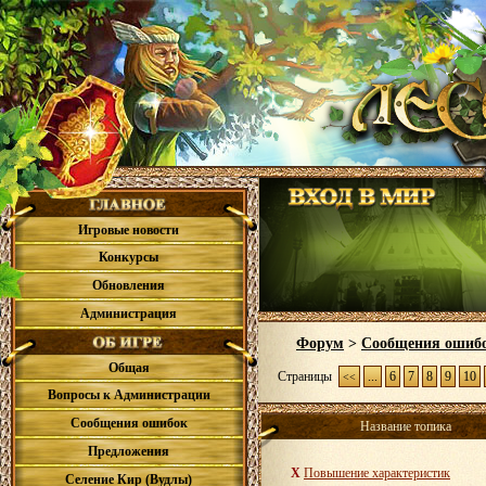
Игровые новости
Конкурсы
Обновления
Администрация
Форум
>
Сообщения ошиб
Общая
Страницы
...
6
7
8
9
10
<<
Вопросы к Администрации
Сообщения ошибок
Название топика
Предложения
X
Повышение характеристик
Селение Кир (Вудлы)