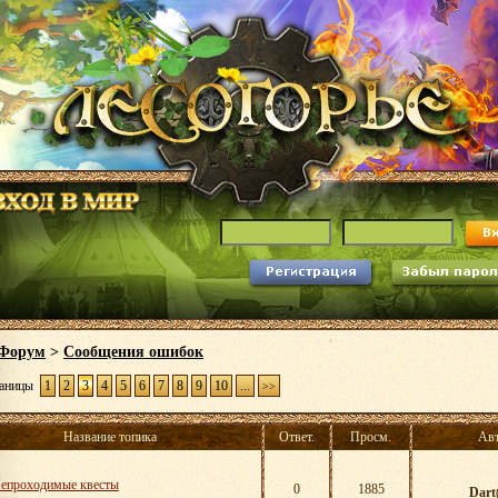
Форум
>
Сообщения ошибок
аницы
1
2
3
4
5
6
7
8
9
10
...
>>
Название топика
Ответ.
Просм.
Ав
епроходимые квесты
0
1885
Dart