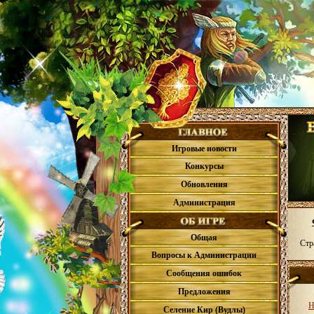
Игровые новости
Конкурсы
Обновления
Администрация
Общая
Стр
Вопросы к Администрации
Сообщения ошибок
Предложения
Н
Селение Кир (Вудлы)