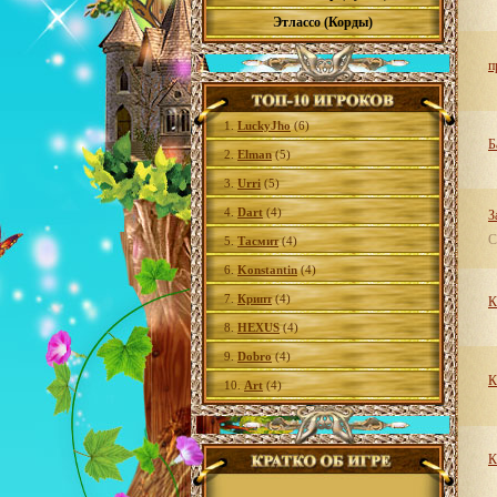
Этлассо (Корды)
п
1.
LuckyJho
(6)
Б
2.
Elman
(5)
3.
Urri
(5)
4.
Dart
(4)
З
С
5.
Тасмит
(4)
6.
Konstantin
(4)
7.
Крипт
(4)
К
8.
HEXUS
(4)
9.
Dobro
(4)
К
10.
Art
(4)
К