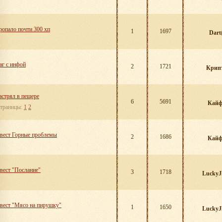
ропало почти 300 хп
1
1697
Dart
аг с инфой
2
1721
Крип
астрял в пещере
6
5691
Кай
траницы:
1
2
вест Горные проблемы
2
1686
Кай
вест "Послание"
3
1718
LuckyJ
вест "Мясо на пирушку"
1
1650
LuckyJ