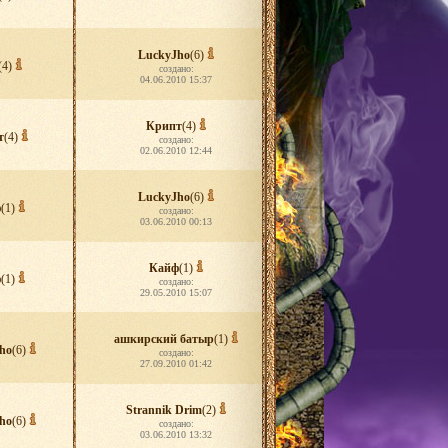
LuckyJho
(6)
(4)
создано:
04.06.2010 15:37
Крипт
(4)
т
(4)
создано:
02.06.2010 12:44
LuckyJho
(6)
ф
(1)
создано:
03.06.2010 00:13
Кайф
(1)
ф
(1)
создано:
29.05.2010 15:07
ашкирский батыр
(1)
ho
(6)
создано:
27.09.2010 01:42
Strannik Drim
(2)
ho
(6)
создано:
03.06.2010 13:32