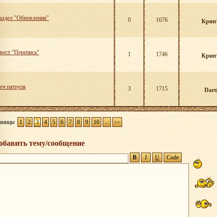
аздел "Обновления"
0
1676
Крип
вест "Перепись"
1
1746
Крип
еч патруля
3
1715
Dart
аницы
1
2
3
4
5
6
7
8
9
10
...
>>
обавить тему/сообщение