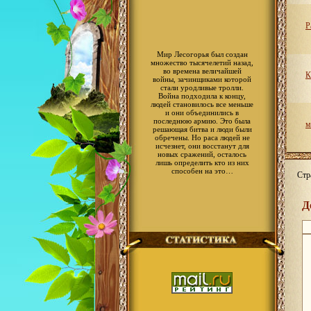
Р
Мир Лесогорья был создан
множество тысячелетий назад,
во времена величайшей
К
войны, зачинщиками которой
стали уродливые тролли.
Война подходила к концу,
людей становилось все меньше
и они объединились в
последнюю армию. Это была
м
решающая битва и люди были
обречены. Но раса людей не
исчезнет, они восстанут для
новых сражений, осталось
лишь определить кто из них
способен на это…
Стр
Д