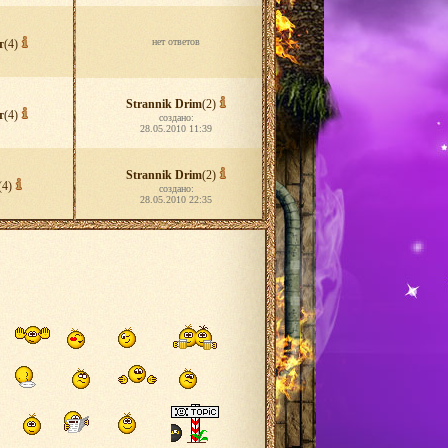
нет ответов
т
(4)
Strannik Drim
(2)
т
(4)
создано:
28.05.2010 11:39
Strannik Drim
(2)
(4)
создано:
28.05.2010 22:35