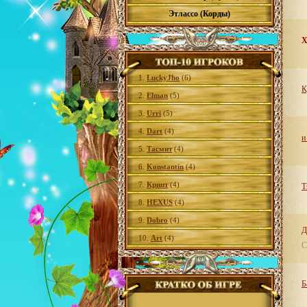
Этлассо (Корды)
1.
LuckyJho
(6)
К
2.
Elman
(5)
3.
Urri
(5)
4.
Dart
(4)
и
5.
Тасмит
(4)
6.
Konstantin
(4)
7.
Крипт
(4)
Т
8.
HEXUS
(4)
9.
Dobro
(4)
Д
10.
Art
(4)
С
Б