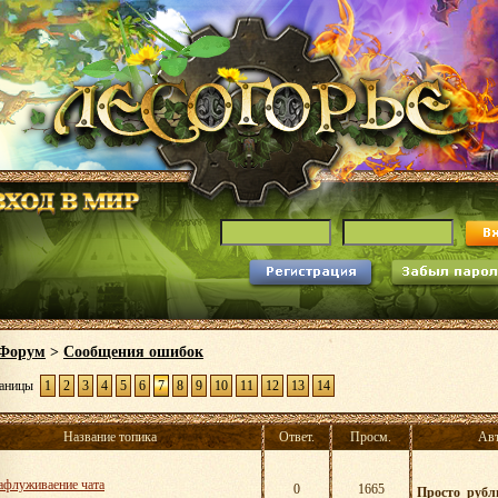
Форум
>
Сообщения ошибок
аницы
1
2
3
4
5
6
7
8
9
10
11
12
13
14
Название топика
Ответ.
Просм.
Ав
афлуживаение чата
0
1665
Просто_рубл