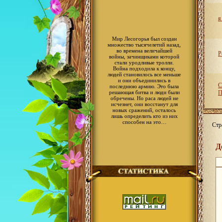
я
Мир Лесогорья был создан
множество тысячелетий назад,
во времена величайшей
Р
войны, зачинщиками которой
стали уродливые тролли.
Война подходила к концу,
людей становилось все меньше
и они объединились в
С
последнюю армию. Это была
решающая битва и люди были
П
обречены. Но раса людей не
исчезнет, они восстанут для
новых сражений, осталось
лишь определить кто из них
способен на это…
Стр
Д