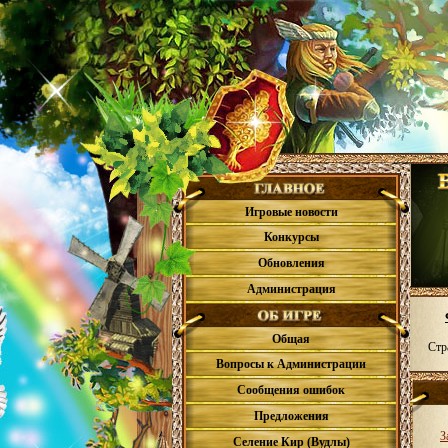
Игровые новости
Конкурсы
Обновления
Администрация
Общая
Стр
Вопросы к Администрации
Сообщения ошибок
Предложения
З
Селение Кир (Вудлы)