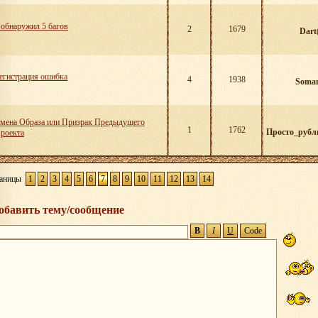
 обнаружил 5 багов
2
1679
Dart
егистрация ошибка
4
1938
Soma
мена Образа или Призрак Предыдущего
1
1762
Просто_рубл
роекта
аницы
1
2
3
4
5
6
7
8
9
10
11
12
13
14
обавить тему/сообщение