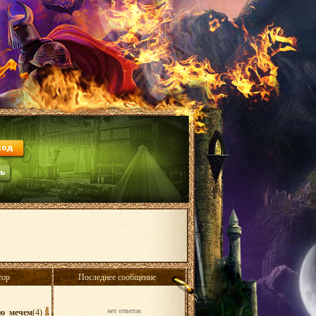
тор
Последнее сообщение
нет ответов
ю_мечем
(4)