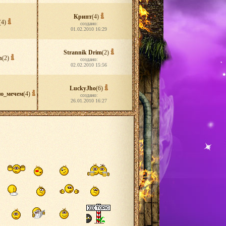
Крипт
(4)
(4)
создано:
01.02.2010 16:29
Strannik Drim
(2)
n
(2)
создано:
02.02.2010 15:56
LuckyJho
(6)
ю_мечем
(4)
создано:
26.01.2010 16:27