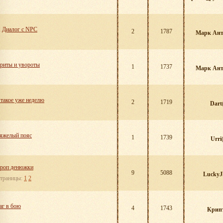
X
Диалог с NPC
2
1787
Марк Ант
риты и увороты
1
1737
Марк Ант
 такое уже неделю
2
1719
Dart
яжелый пояс
1
1739
Urri
роп денюжки
9
5088
LuckyJ
траницы:
1
2
аг в бою
4
1743
Крип