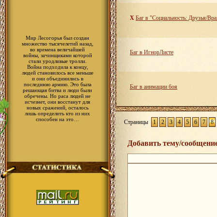
X
Баг в "Социальность: Друзья/Вра
Мир Лесогорья был создан
множество тысячелетий назад,
во времена величайшей
Баг в ИгнорЛисте
войны, зачинщиками которой
стали уродливые тролли.
Война подходила к концу,
людей становилось все меньше
и они объединились в
последнюю армию. Это была
Баг в анимации боя
решающая битва и люди были
обречены. Но раса людей не
исчезнет, они восстанут для
новых сражений, осталось
лишь определить кто из них
способен на это…
Страницы
1
2
3
4
5
6
7
8
Добавить тему/сообщени