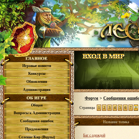
Игровые новости
Конкурсы
Обновления
Администрация
Форум
>
Сообщения ошиб
Общая
Страницы
1
2
3
4
5
6
7
8
Вопросы к Администрации
Сообщения ошибок
Название топика
Предложения
Баг с одеждой
Селение Кир (Вудлы)