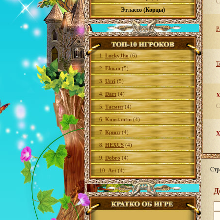
С
Этлассо (Корды)
Р
1.
LuckyJho
(6)
Т
2.
Elman
(5)
3.
Urri
(5)
4.
Dart
(4)
С
5.
Тасмит
(4)
6.
Konstantin
(4)
7.
Крипт
(4)
8.
HEXUS
(4)
9.
Dobro
(4)
Стр
10.
Art
(4)
Д