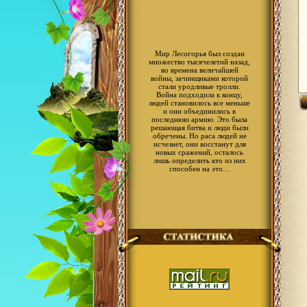
Мир Лесогорья был создан
множество тысячелетий назад,
во времена величайшей
войны, зачинщиками которой
стали уродливые тролли.
Война подходила к концу,
людей становилось все меньше
и они объединились в
последнюю армию. Это была
решающая битва и люди были
обречены. Но раса людей не
исчезнет, они восстанут для
новых сражений, осталось
лишь определить кто из них
способен на это…