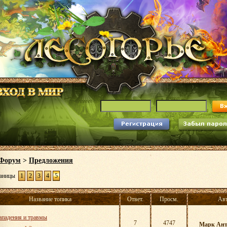
Форум
>
Предложения
аницы
1
2
3
4
5
Название топика
Ответ.
Просм.
Ав
ападения и травмы
7
4747
Марк Ант