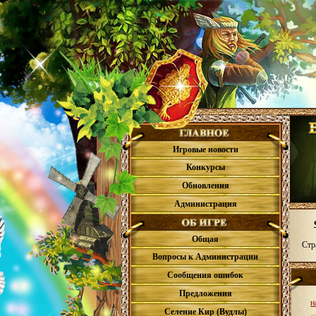
Игровые новости
Конкурсы
Обновления
Администрация
Общая
Стр
Вопросы к Администрации
Сообщения ошибок
Предложения
н
Селение Кир (Вудлы)