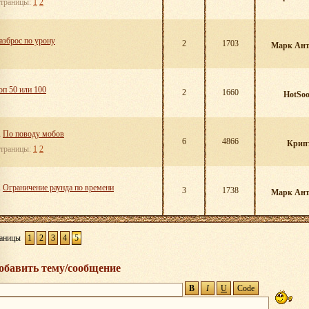
траницы:
1
2
азброс по урону
2
1703
Марк Ант
оп 50 или 100
2
1660
HotSo
X
По поводу мобов
6
4866
Крип
траницы:
1
2
X
Ограничение раунда по времени
3
1738
Марк Ант
аницы
1
2
3
4
5
обавить тему/сообщение