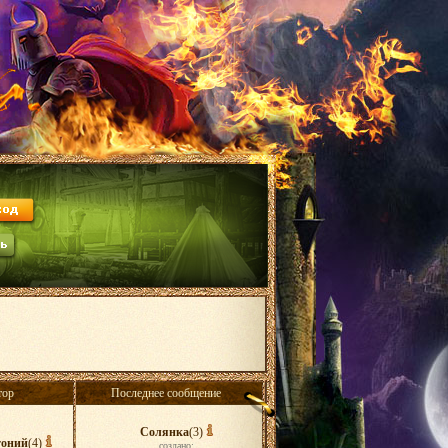
тор
Последнее сообщение
Солянка
(3)
оний
(4)
создано: