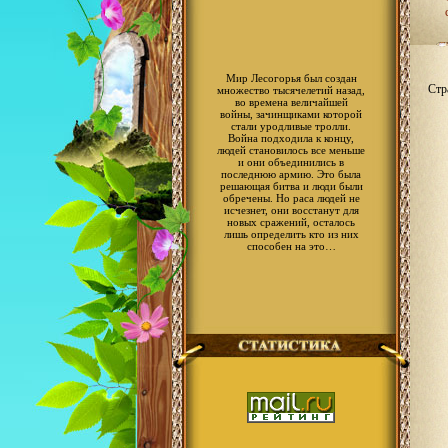
Мир Лесогорья был создан
Стр
множество тысячелетий назад,
во времена величайшей
войны, зачинщиками которой
стали уродливые тролли.
Война подходила к концу,
людей становилось все меньше
и они объединились в
последнюю армию. Это была
решающая битва и люди были
обречены. Но раса людей не
исчезнет, они восстанут для
новых сражений, осталось
лишь определить кто из них
способен на это…