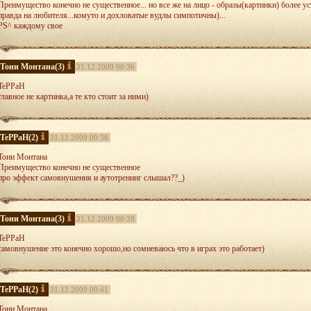
Преимущество конечно не существенное... но все же на лицо - образы(картинки) более 
правда на любителя...комуто и дохловатые вудлы симпотичны)...
PS^ каждому свое
Тони Монтана
(3)
31.12.2009 00:36
TePPaH
главное не картинка,а те кто стоит за ними)
TePPaH
(2)
31.12.2009 00:38
Тони Монтана
Преимущество конечно не существенное
про эффект самовнушения и аутотренинг слышал??_)
Тони Монтана
(3)
31.12.2009 00:39
TePPaH
самовнушение это конечно хорошо,но сомневаюсь что в играх это работает)
TePPaH
(2)
31.12.2009 00:41
Тони Монтана