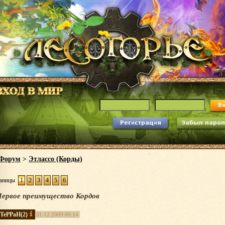
Форум
>
Этлассо (Корды)
аницы
1
2
3
4
5
6
ервое преимущество Кордов
TePPaH
(2)
31.12.2009 00:14