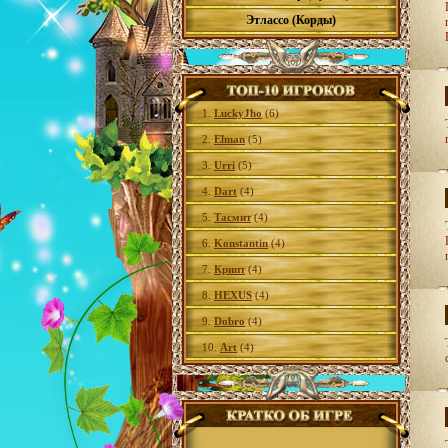
Этлассо (Корды)
1.
LuckyJho
(6)
2.
Elman
(5)
3.
Urri
(5)
4.
Dart
(4)
5.
Тасмит
(4)
6.
Konstantin
(4)
7.
Крипт
(4)
8.
HEXUS
(4)
9.
Dobro
(4)
10.
Art
(4)