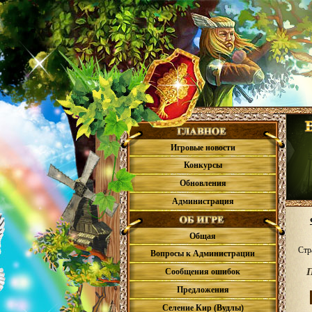
Игровые новости
Конкурсы
Обновления
Администрация
Общая
Стр
Вопросы к Администрации
П
Сообщения ошибок
Предложения
Селение Кир (Вудлы)