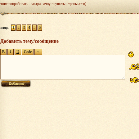
стоит попробовать...завтра начну внушать и тренькатся)
аницы
1
2
3
4
5
6
Добавить тему/сообщение