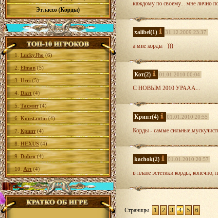
каждому по своему... мне лично по
Этлассо (Корды)
xalibel
(1)
31.12.2009 23:37
а мне корды =)))
1.
LuckyJho
(6)
2.
Elman
(5)
Кот
(2)
01.01.2010 00:04
3.
Urri
(5)
С НОВЫМ 2010 УРААА...
4.
Dart
(4)
5.
Тасмит
(4)
Крипт
(4)
01.01.2010 20:55
6.
Konstantin
(4)
Корды - самые сильные,мускулист
7.
Крипт
(4)
8.
HEXUS
(4)
9.
Dobro
(4)
kachok
(2)
01.01.2010 20:57
10.
Art
(4)
в плане эстетики корды, конечно,
Страницы
1
2
3
4
5
6