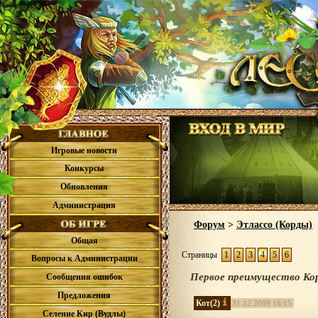
Игровые новости
Конкурсы
Обновления
Администрация
Форум
>
Этлассо (Корды)
Общая
Страницы
1
2
3
4
5
6
Вопросы к Администрации
Первое преимущество Ко
Сообщения ошибок
Предложения
Кот
(2)
31.12.2009 16:15
Селение Кир (Вудлы)