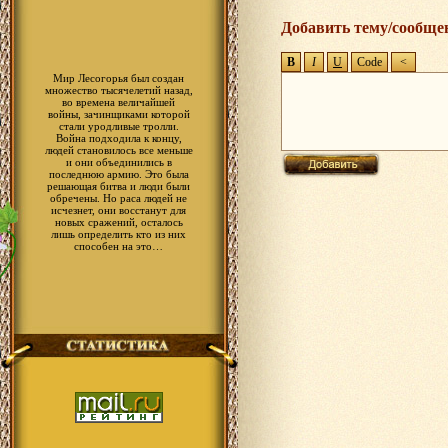
Добавить тему/сообще
Мир Лесогорья был создан
множество тысячелетий назад,
во времена величайшей
войны, зачинщиками которой
стали уродливые тролли.
Война подходила к концу,
людей становилось все меньше
и они объединились в
последнюю армию. Это была
решающая битва и люди были
обречены. Но раса людей не
исчезнет, они восстанут для
новых сражений, осталось
лишь определить кто из них
способен на это…