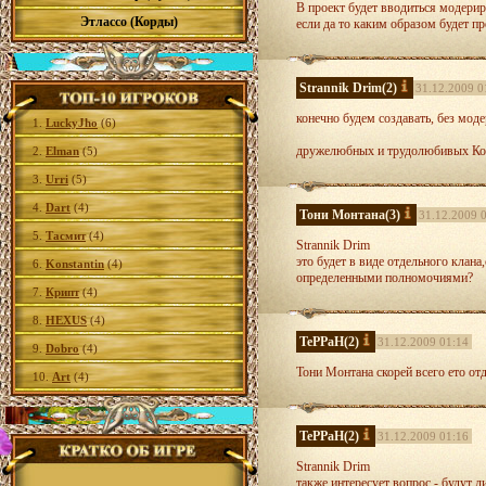
В проект будет вводиться модерир
Этлассо (Корды)
если да то каким образом будет п
Strannik Drim
(2)
31.12.2009 0
конечно будем создавать, без мод
1.
LuckyJho
(6)
дружелюбных и трудолюбивых Ко
2.
Elman
(5)
3.
Urri
(5)
4.
Dart
(4)
Тони Монтана
(3)
31.12.2009 
5.
Тасмит
(4)
Strannik Drim
это будет в виде отдельного клан
6.
Konstantin
(4)
определенными полномочиями?
7.
Крипт
(4)
8.
HEXUS
(4)
TePPaH
(2)
31.12.2009 01:14
9.
Dobro
(4)
Тони Монтана скорей всего ето отд
10.
Art
(4)
TePPaH
(2)
31.12.2009 01:16
Strannik Drim
также интересует вопрос - будут л