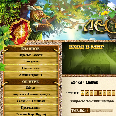
Игровые новости
Конкурсы
Обновления
Администрация
Форум
>
Общая
Общая
Страницы
1
2
3
4
5
6
7
8
Вопросы к Администрации
Вопросы Администрации
Сообщения ошибок
Предложения
TePPaH
(2)
31.12.2009 01:02
Селение Кир (Вудлы)