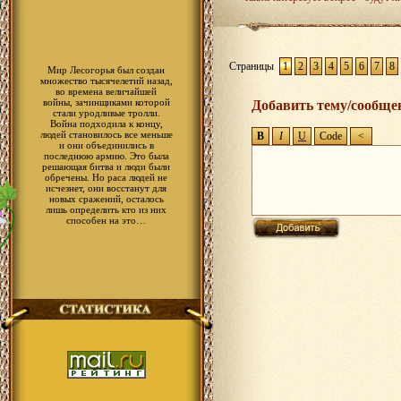
Страницы
1
2
3
4
5
6
7
8
Мир Лесогорья был создан
множество тысячелетий назад,
во времена величайшей
войны, зачинщиками которой
Добавить тему/сообще
стали уродливые тролли.
Война подходила к концу,
людей становилось все меньше
и они объединились в
последнюю армию. Это была
решающая битва и люди были
обречены. Но раса людей не
исчезнет, они восстанут для
новых сражений, осталось
лишь определить кто из них
способен на это…