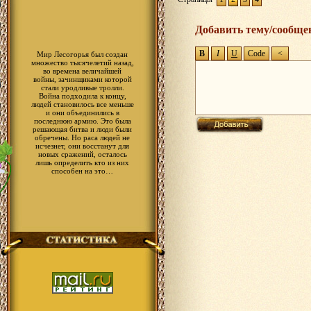
Добавить тему/сообще
Мир Лесогорья был создан
множество тысячелетий назад,
во времена величайшей
войны, зачинщиками которой
стали уродливые тролли.
Война подходила к концу,
людей становилось все меньше
и они объединились в
последнюю армию. Это была
решающая битва и люди были
обречены. Но раса людей не
исчезнет, они восстанут для
новых сражений, осталось
лишь определить кто из них
способен на это…