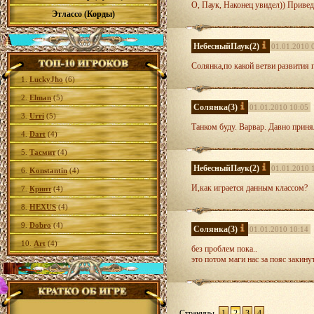
О, Паук, Наконец увидел)) Приве
Этлассо (Корды)
НебесныйПаук
(2)
01.01.2010 
Солянка,по какой ветви развития
1.
LuckyJho
(6)
2.
Elman
(5)
Солянка
(3)
01.01.2010 10:05
3.
Urri
(5)
Танком буду. Варвар. Давно приня
4.
Dart
(4)
5.
Тасмит
(4)
НебесныйПаук
(2)
01.01.2010 
6.
Konstantin
(4)
И,как играется данным классом?
7.
Крипт
(4)
8.
HEXUS
(4)
9.
Dobro
(4)
Солянка
(3)
01.01.2010 10:14
10.
Art
(4)
без проблем пока..
это потом маги нас за пояс закинут
Страницы
1
2
3
4