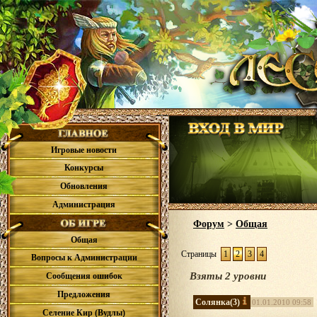
Игровые новости
Конкурсы
Обновления
Администрация
Форум
>
Общая
Общая
Страницы
1
2
3
4
Вопросы к Администрации
Взяты 2 уровни
Сообщения ошибок
Предложения
Солянка
(3)
01.01.2010 09:58
Селение Кир (Вудлы)