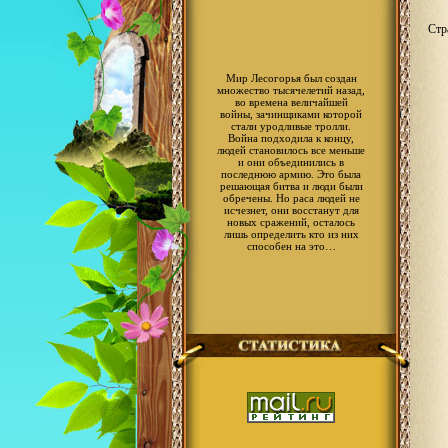
Стр
Мир Лесогорья был создан
множество тысячелетий назад,
во времена величайшей
войны, зачинщиками которой
стали уродливые тролли.
Война подходила к концу,
людей становилось все меньше
и они объединились в
последнюю армию. Это была
решающая битва и люди были
обречены. Но раса людей не
исчезнет, они восстанут для
новых сражений, осталось
лишь определить кто из них
способен на это…