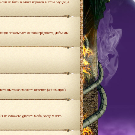
они не били в ответ игроков в этом раунде, а
мация показывает их поочерёдность, дабы мы
ивать вы тоже сможете ответить(аннимация)
вы не сможете ударить моба, когда у него