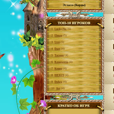
Этлассо (Корды)
1.
LuckyJho
(6)
2.
Elman
(5)
3.
Urri
(5)
4.
Dart
(4)
5.
Тасмит
(4)
6.
Konstantin
(4)
7.
Крипт
(4)
8.
HEXUS
(4)
9.
Dobro
(4)
10.
Art
(4)