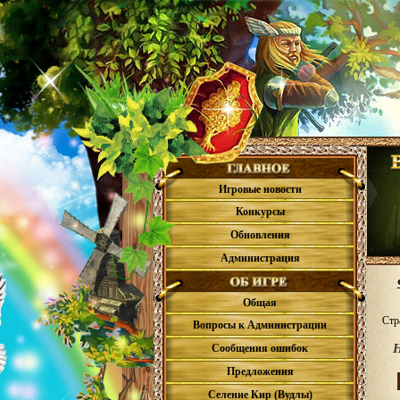
Игровые новости
Конкурсы
Обновления
Администрация
Общая
Стр
Вопросы к Администрации
Н
Сообщения ошибок
Предложения
Селение Кир (Вудлы)