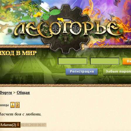
Форум
>
Общая
аницы
1
2
асчет боя с мобоми.
Arlaron
(2)
02.01.2010 06:07