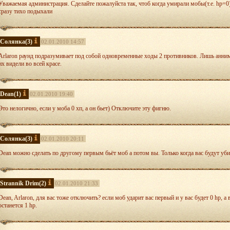
Уважаемая администрация. Сделайте пожалуйста так, чтоб когда умирали мобы(т.е. hp=0) 
сразу тихо подыхали
Солянка
(3)
02.01.2010 14:57
Arlaron раунд подразумивает под собой одновременные ходы 2 противников. Лишь анни
их видели во всей красе.
Dean
(1)
02.01.2010 19:40
Это нелогично, если у моба 0 хп, а он бьет) Отключите эту фигню.
Солянка
(3)
02.01.2010 20:11
Dean можно сделать по другому первым бьёт моб а потом вы. Только когда вас будут уб
Strannik Drim
(2)
02.01.2010 21:33
Dean, Arlaron, для вас тоже отключить? если моб ударит вас первый и у вас будет 0 hp, а 
останется 1 hp.