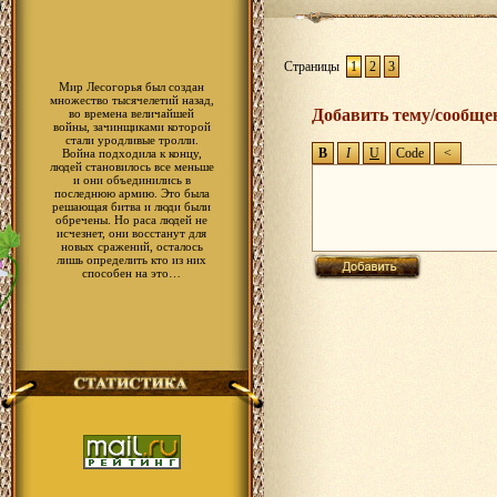
Страницы
1
2
3
Мир Лесогорья был создан
множество тысячелетий назад,
Добавить тему/сообще
во времена величайшей
войны, зачинщиками которой
стали уродливые тролли.
Война подходила к концу,
людей становилось все меньше
и они объединились в
последнюю армию. Это была
решающая битва и люди были
обречены. Но раса людей не
исчезнет, они восстанут для
новых сражений, осталось
лишь определить кто из них
способен на это…