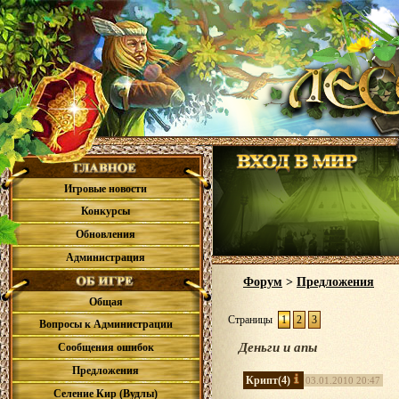
Игровые новости
Конкурсы
Обновления
Администрация
Форум
>
Предложения
Общая
Страницы
1
2
3
Вопросы к Администрации
Деньги и апы
Сообщения ошибок
Предложения
Крипт
(4)
03.01.2010 20:47
Селение Кир (Вудлы)