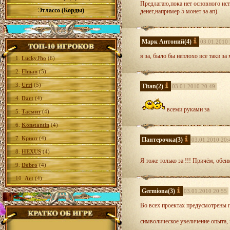
Предлагаю,пока нет основного ист
Этлассо (Корды)
денег,например 5 монет за ап)
Марк Антоний
(4)
03.01.2010 
я за, было бы неплохо все таки за
1.
LuckyJho
(6)
2.
Elman
(5)
3.
Urri
(5)
Titan
(2)
03.01.2010 20:49
4.
Dart
(4)
всеми руками за
5.
Тасмит
(4)
6.
Konstantin
(4)
7.
Крипт
(4)
Пантерочка
(3)
03.01.2010 20:
8.
HEXUS
(4)
Я тоже только за !!! Причём, обеи
9.
Dobro
(4)
10.
Art
(4)
Germiona
(3)
03.01.2010 20:55
Во всех проектах предусмотрены п
символическое увеличение опыта,