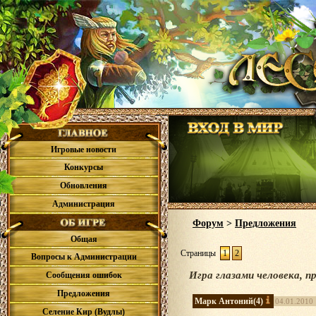
Игровые новости
Конкурсы
Обновления
Администрация
Форум
>
Предложения
Общая
Страницы
1
2
Вопросы к Администрации
Игра глазами человека, п
Сообщения ошибок
Предложения
Марк Антоний
(4)
04.01.2010 
Селение Кир (Вудлы)