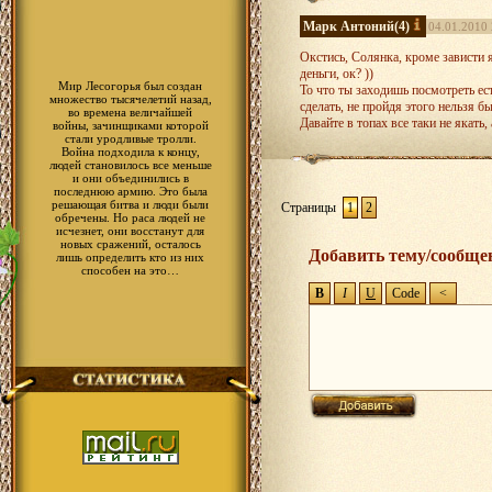
Я на опыт и не замарачиваюсь. Я п
обновления.
Марк Антоний
(4)
04.01.2010 
Чего и вам желаю. Поиграем на ре
Окстись, Солянка, кроме зависти я
деньги, ок? ))
Мир Лесогорья был создан
То что ты заходишь посмотреть ест
множество тысячелетий назад,
сделать, не пройдя этого нельзя бы
во времена величайшей
Давайте в топах все таки не якать
войны, зачинщиками которой
стали уродливые тролли.
Война подходила к концу,
людей становилось все меньше
и они объединились в
последнюю армию. Это была
решающая битва и люди были
Страницы
1
2
обречены. Но раса людей не
исчезнет, они восстанут для
новых сражений, осталось
Добавить тему/сообще
лишь определить кто из них
способен на это…