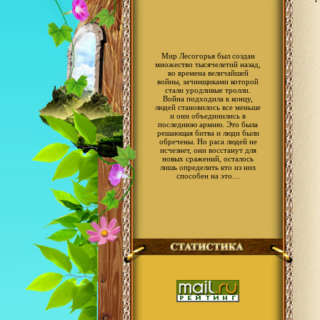
Мир Лесогорья был создан
множество тысячелетий назад,
во времена величайшей
войны, зачинщиками которой
стали уродливые тролли.
Война подходила к концу,
людей становилось все меньше
и они объединились в
последнюю армию. Это была
решающая битва и люди были
обречены. Но раса людей не
исчезнет, они восстанут для
новых сражений, осталось
лишь определить кто из них
способен на это…