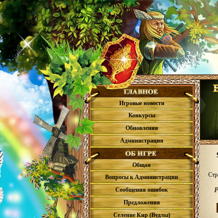
Игровые новости
Конкурсы
Обновления
Администрация
Общая
Стр
Вопросы к Администрации
Р
Сообщения ошибок
Предложения
Селение Кир (Вудлы)