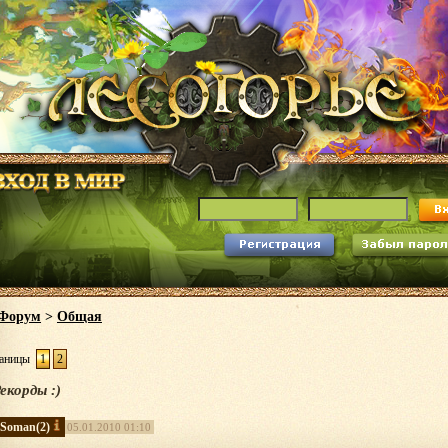
Форум
>
Общая
аницы
1
2
екорды :)
Soman
(2)
05.01.2010 01:10