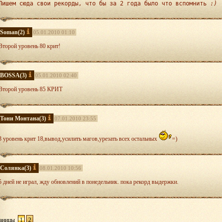
Пишем сюда свои рекорды, что бы за 2 года было что вспомнить
:)
Soman
(2)
05.01.2010 01:10
Второй уровень 80 крит!
BOSSA
(3)
05.01.2010 02:40
Второй уровень 85 КРИТ
Тони Монтана
(3)
07.01.2010 23:55
3 уровень крит 18,вывод,усилить магов,урезать всех остальных
=)
Солянка
(3)
08.01.2010 10:56
5 дней не играл, жду обновлений в понедельник. пока рекорд выдержки.
аницы
1
2