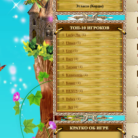
Этлассо (Корды)
1.
LuckyJho
(6)
2.
Elman
(5)
3.
Urri
(5)
4.
Dart
(4)
5.
Тасмит
(4)
6.
Konstantin
(4)
7.
Крипт
(4)
8.
HEXUS
(4)
9.
Dobro
(4)
10.
Art
(4)
Стр