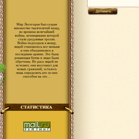
Мир Лесогорья был создан
множество тысячелетий назад,
во времена величайшей
войны, зачинщиками которой
стали уродливые тролли.
Война подходила к концу,
людей становилось все меньше
и они объединились в
последнюю армию. Это была
решающая битва и люди были
обречены. Но раса людей не
исчезнет, они восстанут для
новых сражений, осталось
лишь определить кто из них
способен на это…