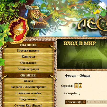
Игровые новости
Конкурсы
Обновления
Администрация
Форум
>
Общая
Общая
Страницы
1
2
Вопросы к Администрации
Рекорды :)
Сообщения ошибок
Предложения
лешечкин
(4)
09.01.2010 08:19
Селение Кир (Вудлы)