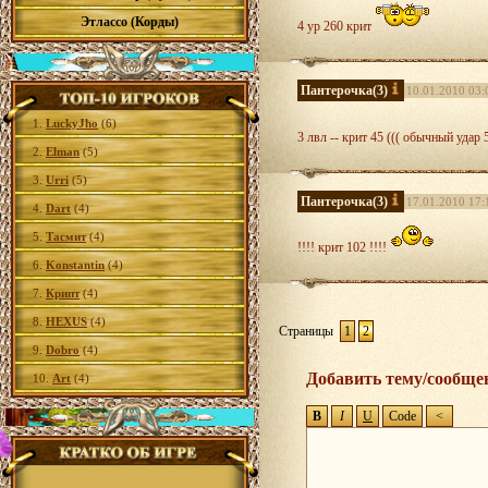
Этлассо (Корды)
4 ур 260 крит
Пантерочка
(3)
10.01.2010 03:
1.
LuckyJho
(6)
3 лвл -- крит 45 ((( обычный удар 5
2.
Elman
(5)
3.
Urri
(5)
Пантерочка
(3)
17.01.2010 17:
4.
Dart
(4)
5.
Тасмит
(4)
!!!! крит 102 !!!!
6.
Konstantin
(4)
7.
Крипт
(4)
8.
HEXUS
(4)
Страницы
1
2
9.
Dobro
(4)
Добавить тему/сообще
10.
Art
(4)