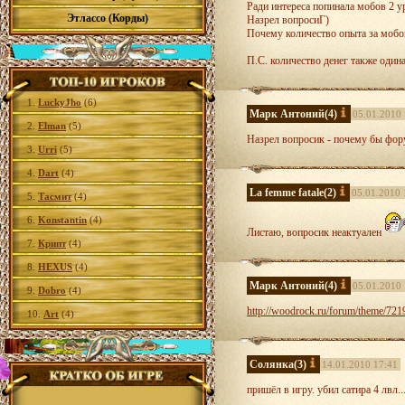
Ради интереса попинала мобов 2 у
Этлассо (Корды)
Назрел вопросиГ)
Почему количество опыта за мобов
П.С. количество денег также одина
1.
LuckyJho
(6)
Марк Антоний
(4)
05.01.2010 
2.
Elman
(5)
Назрел вопросик - почему бы форум
3.
Urri
(5)
4.
Dart
(4)
La femme fatale
(2)
05.01.2010 
5.
Тасмит
(4)
6.
Konstantin
(4)
Листаю, вопросик неактуален
7.
Крипт
(4)
8.
HEXUS
(4)
Марк Антоний
(4)
05.01.2010 
9.
Dobro
(4)
http://woodrock.ru/forum/theme/721
10.
Art
(4)
Солянка
(3)
14.01.2010 17:41
пришёл в игру. убил сатира 4 лвл..