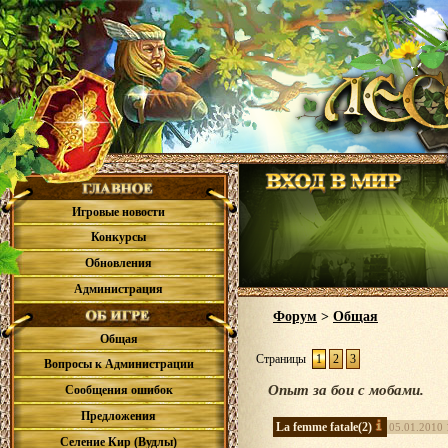
Игровые новости
Конкурсы
Обновления
Администрация
Форум
>
Общая
Общая
Страницы
1
2
3
Вопросы к Администрации
Опыт за бои с мобами.
Сообщения ошибок
Предложения
La femme fatale
(2)
05.01.2010 
Селение Кир (Вудлы)