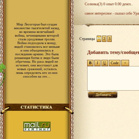
Солянка(3) 0 опыт 0.00 денех..
самое интересное - сказал себе Ура
наконец то отредактировали зависи
Мир Лесогорья был создан
множество тысячелетий назад,
во времена величайшей
войны, зачинщиками которой
Страницы
1
2
3
стали уродливые тролли.
Война подходила к концу,
людей становилось все меньше
и они объединились в
Добавить тему/сообще
последнюю армию. Это была
решающая битва и люди были
обречены. Но раса людей не
исчезнет, они восстанут для
новых сражений, осталось
лишь определить кто из них
способен на это…