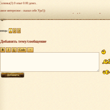
Солянка(3) 0 опыт 0.00 денех..
самое интересное - сказал себе Ура!))
наконец то отредактировали зависимость опыта от силы моба. 4-5 лвл правда по 0.
аницы
1
2
3
Добавить тему/сообщение