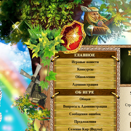
Игровые новости
Конкурсы
Обновления
Администрация
Общая
Стр
Вопросы к Администрации
О
Сообщения ошибок
Предложения
Селение Кир (Вудлы)