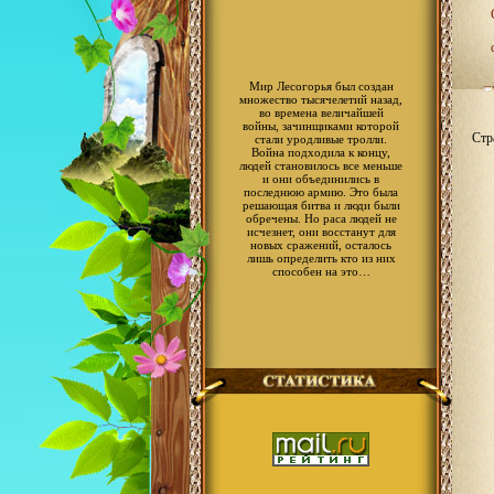
Мир Лесогорья был создан
множество тысячелетий назад,
во времена величайшей
войны, зачинщиками которой
Стр
стали уродливые тролли.
Война подходила к концу,
людей становилось все меньше
и они объединились в
последнюю армию. Это была
решающая битва и люди были
обречены. Но раса людей не
исчезнет, они восстанут для
новых сражений, осталось
лишь определить кто из них
способен на это…