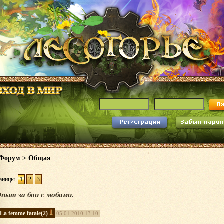
Форум
>
Общая
аницы
1
2
3
пыт за бои с мобами.
La femme fatale
(2)
05.01.2010 13:10