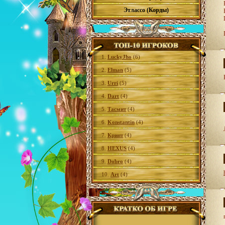
Этлассо (Корды)
1.
LuckyJho
(6)
2.
Elman
(5)
3.
Urri
(5)
4.
Dart
(4)
5.
Тасмит
(4)
6.
Konstantin
(4)
7.
Крипт
(4)
8.
HEXUS
(4)
9.
Dobro
(4)
10.
Art
(4)