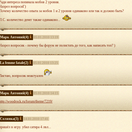
Ради интереса попинала мобов 2 уровня.
Назрел вопросиГ)
Почему количество опыта за мобов 1 и 2 уровня одинаково или так и должно быть?
П.С. количество денег также одинаково...
Марк Антоний
(4)
05.01.2010 13:19
Назрел вопросик - почему бы форум не полистать до того, как написать топ? )
La femme fatale
(2)
05.01.2010 13:25
Листаю, вопросик неактуален
Марк Антоний
(4)
05.01.2010 14:15
http://woodrock.ru/forum/theme/7219/
Солянка
(3)
14.01.2010 17:41
пришёл в игру. убил сатира 4 лвл...