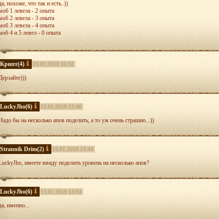
да, похоже, что так и есть..))
моб 1 левела - 2 опыта
моб 2 левела - 3 опыта
моб 3 левела - 4 опыта
моб 4 и 5 левел - 0 опыта
и у игроков 4 левела начал расти боевой опыт...
только вот, чтобы получить 5-й левел (4 опыта за победу), надо всего выиграть каких-то 2
Крипт
(4)
15.01.2010 10:32
Дерзайте)))
LuckyJho
(6)
15.01.2010 12:46
Надо бы на несколько апов поделить, а то уж очень страшно...))
Strannik Drim
(2)
15.01.2010 13:49
LuckyJho, имеете ввиду поделить уровень на несколько апов?
LuckyJho
(6)
15.01.2010 13:54
да, именно...