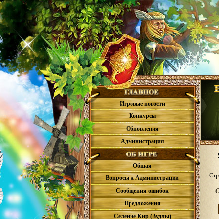
Игровые новости
Конкурсы
Обновления
Администрация
Общая
Стр
Вопросы к Администрации
О
Сообщения ошибок
Предложения
Селение Кир (Вудлы)