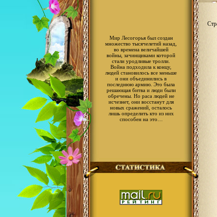
Стр
Мир Лесогорья был создан
множество тысячелетий назад,
во времена величайшей
войны, зачинщиками которой
стали уродливые тролли.
Война подходила к концу,
людей становилось все меньше
и они объединились в
последнюю армию. Это была
решающая битва и люди были
обречены. Но раса людей не
исчезнет, они восстанут для
новых сражений, осталось
лишь определить кто из них
способен на это…