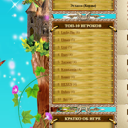
Этлассо (Корды)
1.
LuckyJho
(6)
2.
Elman
(5)
3.
Urri
(5)
4.
Dart
(4)
5.
Тасмит
(4)
6.
Konstantin
(4)
7.
Крипт
(4)
8.
HEXUS
(4)
9.
Dobro
(4)
10.
Art
(4)