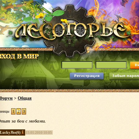
Форум
>
Общая
аницы
1
2
3
пыт за бои с мобами.
LuckyJho
(6)
15.01.2010 10:05