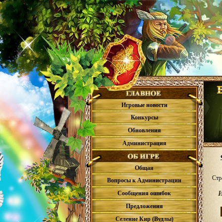
Игровые новости
Конкурсы
Обновления
Администрация
Общая
Стр
Вопросы к Администрации
Сообщения ошибок
Предложения
Селение Кир (Вудлы)