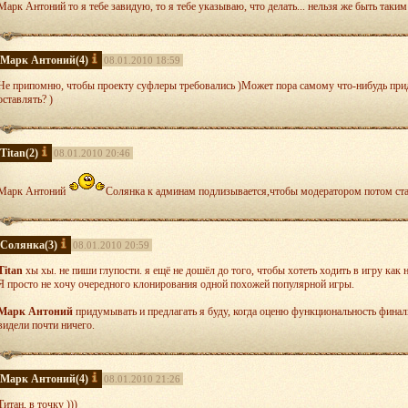
Марк Антоний то я тебе завидую, то я тебе указываю, что делать... нельзя же быть таки
Марк Антоний
(4)
08.01.2010 18:59
Не припомню, чтобы проекту суфлеры требовались )Может пора самому что-нибудь при
оставлять? )
Titan
(2)
08.01.2010 20:46
Марк Антоний
Солянка к админам подлизывается,чтобы модератором потом ста
Солянка
(3)
08.01.2010 20:59
Titan
хы хы. не пиши глупости. я ещё не дошёл до того, чтобы хотеть ходить в игру как н
Я просто не хочу очередного клонирования одной похожей популярной игры.
Марк Антоний
придумывать и предлагать я буду, когда оценю функциональность финал
видели почти ничего.
Марк Антоний
(4)
08.01.2010 21:26
Титан, в точку )))