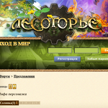
Форум
>
Предложения
аницы
1
2
Инфа персонажа
Солянка
(3)
08.01.2010 15:26