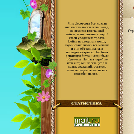
Мир Лесогорья был создан
множество тысячелетий назад,
во времена величайшей
Стр
войны, зачинщиками которой
стали уродливые тролли.
Война подходила к концу,
людей становилось все меньше
и они объединились в
последнюю армию. Это была
решающая битва и люди были
обречены. Но раса людей не
исчезнет, они восстанут для
новых сражений, осталось
лишь определить кто из них
способен на это…