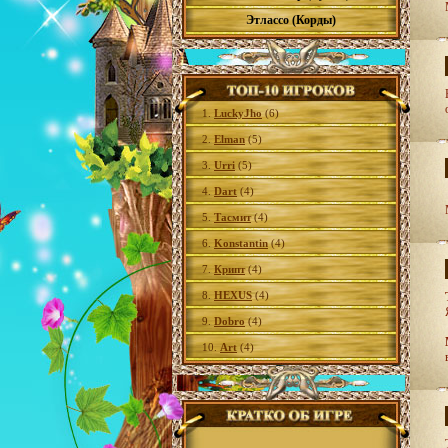
Этлассо (Корды)
1.
LuckyJho
(6)
2.
Elman
(5)
3.
Urri
(5)
4.
Dart
(4)
5.
Тасмит
(4)
6.
Konstantin
(4)
7.
Крипт
(4)
8.
HEXUS
(4)
9.
Dobro
(4)
10.
Art
(4)