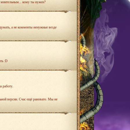
м мнительным... кому ты нужен?
думать, а не комменты ненужные везде
ть :D
а работу.
ьной версии. Счас ещё рановато. Мы не