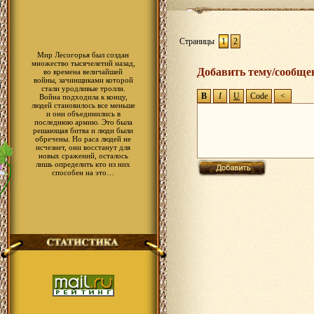
Страницы
1
2
Мир Лесогорья был создан
множество тысячелетий назад,
Добавить тему/сообще
во времена величайшей
войны, зачинщиками которой
стали уродливые тролли.
Война подходила к концу,
людей становилось все меньше
и они объединились в
последнюю армию. Это была
решающая битва и люди были
обречены. Но раса людей не
исчезнет, они восстанут для
новых сражений, осталось
лишь определить кто из них
способен на это…