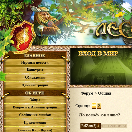
Игровые новости
Конкурсы
Обновления
Администрация
Форум
>
Общая
Общая
Страницы
1
2
Вопросы к Администрации
По поводу клиента?
Сообщения ошибок
Предложения
PolZon
(2)
07.01.2010 05:23
Селение Кир (Вудлы)