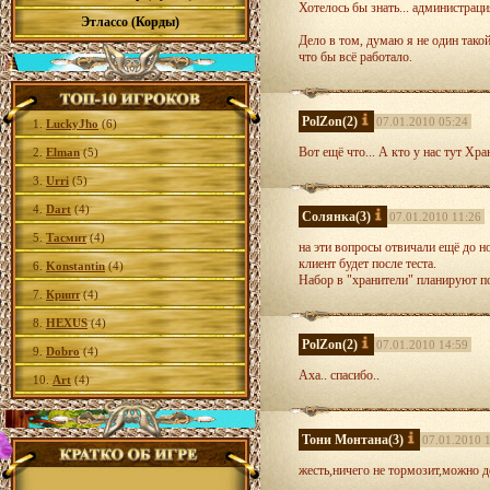
Хотелось бы знать... администраци
Этлассо (Корды)
Дело в том, думаю я не один такой
что бы всё работало.
PolZon
(2)
07.01.2010 05:24
1.
LuckyJho
(6)
Вот ещё что... А кто у нас тут Хр
2.
Elman
(5)
3.
Urri
(5)
4.
Dart
(4)
Солянка
(3)
07.01.2010 11:26
5.
Тасмит
(4)
на эти вопросы отвичали ещё до но
клиент будет после теста.
6.
Konstantin
(4)
Набор в "хранители" планируют п
7.
Крипт
(4)
8.
HEXUS
(4)
PolZon
(2)
07.01.2010 14:59
9.
Dobro
(4)
Аха.. спасибо..
10.
Art
(4)
Тони Монтана
(3)
07.01.2010 
жесть,ничего не тормозит,можно д