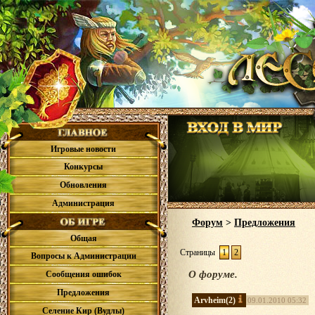
Игровые новости
Конкурсы
Обновления
Администрация
Форум
>
Предложения
Общая
Страницы
1
2
Вопросы к Администрации
О форуме.
Сообщения ошибок
Предложения
Arvheim
(2)
09.01.2010 05:32
Селение Кир (Вудлы)