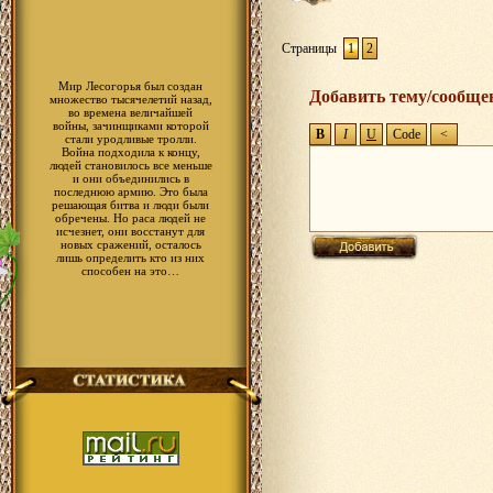
Страницы
1
2
Мир Лесогорья был создан
Добавить тему/сообще
множество тысячелетий назад,
во времена величайшей
войны, зачинщиками которой
стали уродливые тролли.
Война подходила к концу,
людей становилось все меньше
и они объединились в
последнюю армию. Это была
решающая битва и люди были
обречены. Но раса людей не
исчезнет, они восстанут для
новых сражений, осталось
лишь определить кто из них
способен на это…