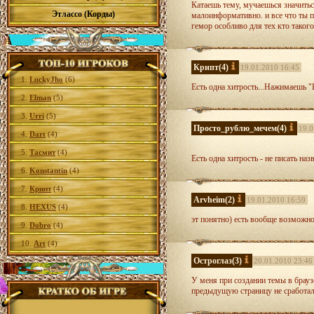
Катаешь тему, мучаешься значитьс
Этлассо (Корды)
малоинформативно. и все что ты п
гемор особливо для тех кто такого
Крипт
(4)
19.01.2010 16:45
1.
LuckyJho
(6)
Есть одна хитрость...Нажимаешь "Н
2.
Elman
(5)
3.
Urri
(5)
Просто_рублю_мечем
(4)
19.0
4.
Dart
(4)
5.
Тасмит
(4)
Есть одна хитрость - не писать на
6.
Konstantin
(4)
7.
Крипт
(4)
Arvheim
(2)
19.01.2010 16:59
8.
HEXUS
(4)
эт понятно) есть вообще возможнос
9.
Dobro
(4)
10.
Art
(4)
Остроглаз
(3)
20.01.2010 23:46
У меня при создании темы в брауз
предыдущую страницу не сработал.