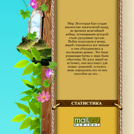
Мир Лесогорья был создан
множество тысячелетий назад,
во времена величайшей
войны, зачинщиками которой
стали уродливые тролли.
Война подходила к концу,
людей становилось все меньше
и они объединились в
последнюю армию. Это была
решающая битва и люди были
обречены. Но раса людей не
исчезнет, они восстанут для
новых сражений, осталось
лишь определить кто из них
способен на это…