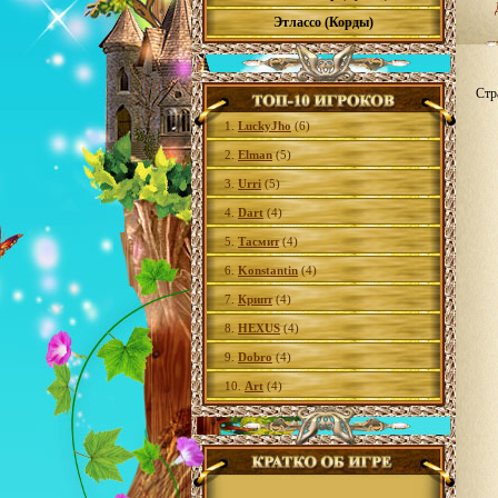
Этлассо (Корды)
Стр
1.
LuckyJho
(6)
2.
Elman
(5)
3.
Urri
(5)
4.
Dart
(4)
5.
Тасмит
(4)
6.
Konstantin
(4)
7.
Крипт
(4)
8.
HEXUS
(4)
9.
Dobro
(4)
10.
Art
(4)