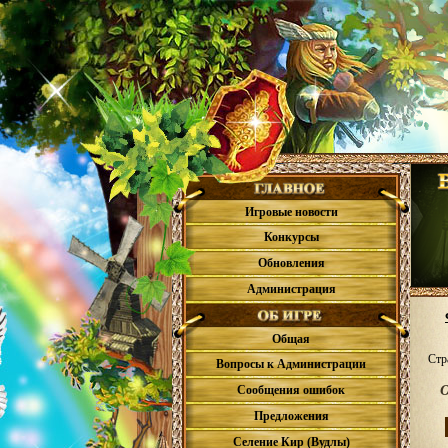
Игровые новости
Конкурсы
Обновления
Администрация
Общая
Стр
Вопросы к Администрации
О
Сообщения ошибок
Предложения
Селение Кир (Вудлы)