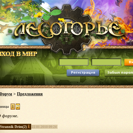
Форум
>
Предложения
аницы
1
2
 форуме.
Strannik Drim
(2)
22.01.2010 09:24