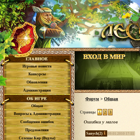
Игровые новости
Конкурсы
Обновления
Администрация
Форум
>
Общая
Общая
Страницы
1
2
3
Вопросы к Администрации
Ошибки у магов
Сообщения ошибок
Предложения
Sanych
(2)
09.01.2010 17:11
Селение Кир (Вудлы)