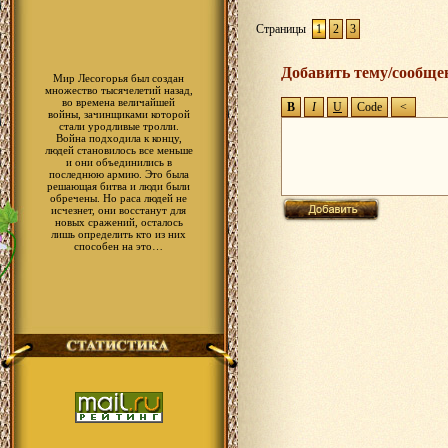
Страницы
1
2
3
Добавить тему/сообще
Мир Лесогорья был создан
множество тысячелетий назад,
во времена величайшей
войны, зачинщиками которой
стали уродливые тролли.
Война подходила к концу,
людей становилось все меньше
и они объединились в
последнюю армию. Это была
решающая битва и люди были
обречены. Но раса людей не
исчезнет, они восстанут для
новых сражений, осталось
лишь определить кто из них
способен на это…