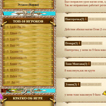
Был поправлен урон магии огня, о
Этлассо (Корды)
Так же неправильно работает реген
Пантерочка
(3)
10.01.2010 00:
1.
LuckyJho
(6)
Действие абилки магии Огня (1-го 
2.
Elman
(5)
3.
Urri
(5)
Drongo
(1)
10.01.2010 01:06
4.
Dart
(4)
Пантерочка, у меня по 9 била мак
5.
Тасмит
(4)
6.
Konstantin
(4)
7.
Крипт
(4)
Тони Монтана
(3)
10.01.2010 
8.
HEXUS
(4)
8 максимум,как ни крути
9.
Dobro
(4)
10.
Art
(4)
Элвин
(3)
10.01.2010 13:37
у меня тоже максимум 9 било