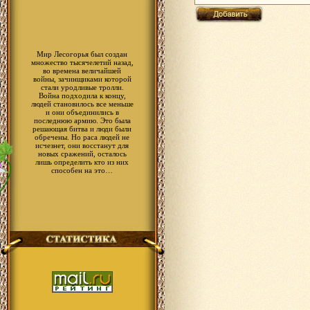
Мир Лесогорья был создан
множество тысячелетий назад,
во времена величайшей
войны, зачинщиками которой
стали уродливые тролли.
Война подходила к концу,
людей становилось все меньше
и они объединились в
последнюю армию. Это была
решающая битва и люди были
обречены. Но раса людей не
исчезнет, они восстанут для
новых сражений, осталось
лишь определить кто из них
способен на это…