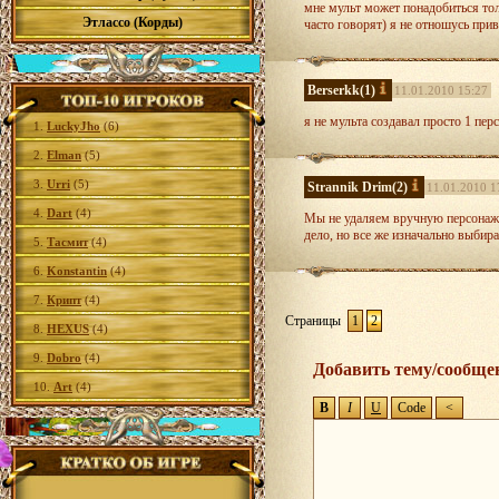
мне мульт может понадобиться толь
Этлассо (Корды)
часто говорят) я не отношусь при
Berserkk
(1)
11.01.2010 15:27
я не мульта создавал просто 1 пер
1.
LuckyJho
(6)
2.
Elman
(5)
3.
Urri
(5)
Strannik Drim
(2)
11.01.2010 1
4.
Dart
(4)
Мы не удаляем вручную персонаже
дело, но все же изначально выбира
5.
Тасмит
(4)
6.
Konstantin
(4)
7.
Крипт
(4)
Страницы
1
2
8.
HEXUS
(4)
9.
Dobro
(4)
Добавить тему/сообще
10.
Art
(4)