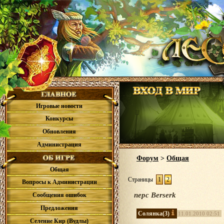
Игровые новости
Конкурсы
Обновления
Администрация
Форум
>
Общая
Общая
Страницы
1
2
Вопросы к Администрации
перс Berserk
Сообщения ошибок
Предложения
Солянка
(3)
11.01.2010 02:51
Селение Кир (Вудлы)