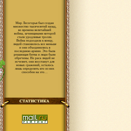
Мир Лесогорья был создан
множество тысячелетий назад,
во времена величайшей
войны, зачинщиками которой
стали уродливые тролли.
Война подходила к концу,
людей становилось все меньше
и они объединились в
последнюю армию. Это была
решающая битва и люди были
обречены. Но раса людей не
исчезнет, они восстанут для
новых сражений, осталось
лишь определить кто из них
способен на это…