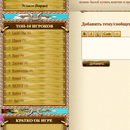
можно былоб купить конечно и про
Этлассо (Корды)
Добавить тему/сообще
1.
LuckyJho
(6)
2.
Elman
(5)
3.
Urri
(5)
4.
Dart
(4)
5.
Тасмит
(4)
6.
Konstantin
(4)
7.
Крипт
(4)
8.
HEXUS
(4)
9.
Dobro
(4)
10.
Art
(4)