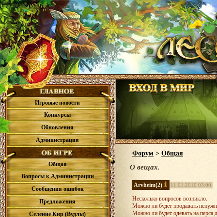
Игровые новости
Конкурсы
Обновления
Администрация
Форум
>
Общая
Общая
О вещах.
Вопросы к Администрации
Arvheim
(2)
11.01.2010 03:00
Сообщения ошибок
Несколько вопросов возникло.
Предложения
Можно ли будет продавать ненужн
Можно ли будет одевать на перса 
Селение Кир (Вудлы)