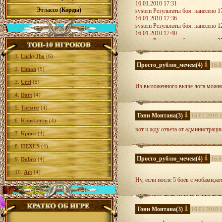
16.01.2010 17:31
Этлассо (Корды)
system Результаты боя: нанесено 1
16.01.2010 17:36
system Результаты боя: нанесено 1
16.01.2010 17:40
system Результаты боя: нанесено 3
16.01.2010 17:45
system Результаты боя: нанесено 2
1.
LuckyJho
(6)
Просто_рублю_мечем
(4)
16.0
2.
Elman
(5)
собственно вопрос,если моб выше 
3.
Urri
(5)
Из выложенного выше лога можно 
4.
Dart
(4)
5.
Тасмит
(4)
Тони Монтана
(3)
16.01.2010 
6.
Konstantin
(4)
вот и жду ответа от администраци
7.
Крипт
(4)
8.
HEXUS
(4)
Просто_рублю_мечем
(4)
16.0
9.
Dobro
(4)
10.
Art
(4)
Ну, если после 5 боёв с мобами,ко
Тони Монтана
(3)
16.01.2010 