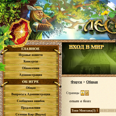
Игровые новости
Конкурсы
Обновления
Администрация
Форум
>
Общая
Общая
Страницы
1
2
Вопросы к Администрации
опыт в боях
Сообщения ошибок
Предложения
Тони Монтана
(3)
16.01.2010 
Селение Кир (Вудлы)