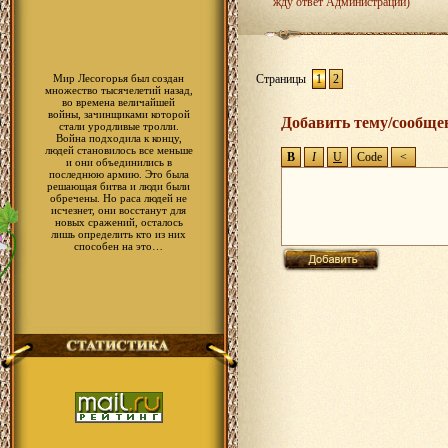
жду ответ Администрации)
Мир Лесогорья был создан
Страницы
1
2
множество тысячелетий назад,
во времена величайшей
войны, зачинщиками которой
Добавить тему/сообще
стали уродливые тролли.
Война подходила к концу,
людей становилось все меньше
и они объединились в
последнюю армию. Это была
решающая битва и люди были
обречены. Но раса людей не
исчезнет, они восстанут для
новых сражений, осталось
лишь определить кто из них
способен на это…