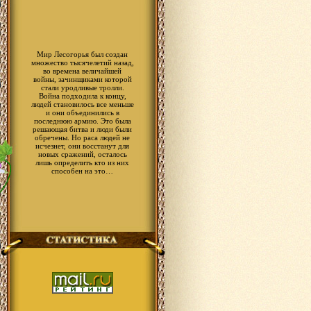
Мир Лесогорья был создан
множество тысячелетий назад,
во времена величайшей
войны, зачинщиками которой
стали уродливые тролли.
Война подходила к концу,
людей становилось все меньше
и они объединились в
последнюю армию. Это была
решающая битва и люди были
обречены. Но раса людей не
исчезнет, они восстанут для
новых сражений, осталось
лишь определить кто из них
способен на это…