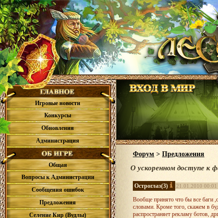
Игровые новости
Конкурсы
Обновления
Администрация
Форум
>
Предложения
Общая
О ускоренном доступе к 
Вопросы к Администрации
Остроглаз
(3)
21.01.2010 00:01
Сообщения ошибок
Вообще принято что бы все баги 
Предложения
словами. Кроме того, скажем в бу
распространяет рекламу ботов, дрг
Селение Кир (Вудлы)