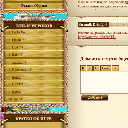
Я обычно пользуюсь радикалом (
h
Этлассо (Корды)
Однако лазить каждый раз туда не
панеле атрибутов текста?
http://radikal.ru/F/s004.radikal.ru/
Strannik Drim
(2)
22.01.2010 0
1.
LuckyJho
(6)
можете, например, разместить ссы
http://woodrock.ru/char/151
2.
Elman
(5)
3.
Urri
(5)
4.
Dart
(4)
Добавить тему/сообще
5.
Тасмит
(4)
6.
Konstantin
(4)
7.
Крипт
(4)
8.
HEXUS
(4)
9.
Dobro
(4)
10.
Art
(4)