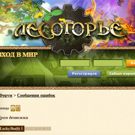
Форум
>
Сообщения ошибок
аницы
1
2
Дроп денюжки
LuckyJho
(6)
03.02.2010 09:53