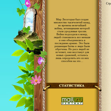
Стр
Мир Лесогорья был создан
множество тысячелетий назад,
во времена величайшей
войны, зачинщиками которой
стали уродливые тролли.
Война подходила к концу,
людей становилось все меньше
и они объединились в
последнюю армию. Это была
решающая битва и люди были
обречены. Но раса людей не
исчезнет, они восстанут для
новых сражений, осталось
лишь определить кто из них
способен на это…