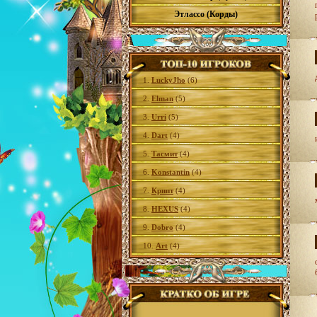
Этлассо (Корды)
1.
LuckyJho
(6)
2.
Elman
(5)
3.
Urri
(5)
4.
Dart
(4)
5.
Тасмит
(4)
6.
Konstantin
(4)
7.
Крипт
(4)
8.
HEXUS
(4)
9.
Dobro
(4)
10.
Art
(4)