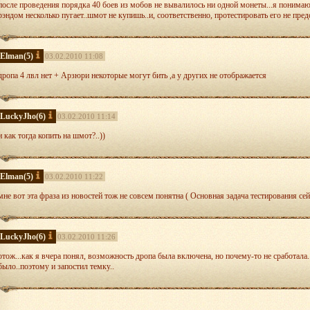
после проведения порядка 40 боев из мобов не вывалилось ни одной монеты...я понимаю
рэндом несколько пугает..шмот не купишь..и, соответственно, протестировать его не пре
Elman
(5)
03.02.2010 11:08
дропа 4 лвл нет + Арзюри некоторые могут бить ,а у других не отображается
LuckyJho
(6)
03.02.2010 11:14
и как тогда копить на шмот?..))
Elman
(5)
03.02.2010 11:22
мне вот эта фраза из новостей тож не совсем понятна ( Основная задача тестирования сей
LuckyJho
(6)
03.02.2010 11:26
отож...как я вчера понял, возможность дропа была включена, но почему-то не сработала.
было..поэтому и запостил темку..