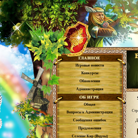
Игровые новости
Конкурсы
Обновления
Администрация
Общая
Стр
Вопросы к Администрации
Сообщения ошибок
Предложения
Селение Кир (Вудлы)