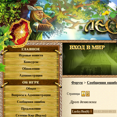
Игровые новости
Конкурсы
Обновления
Администрация
Форум
>
Сообщения ошиб
Общая
Страницы
1
2
Вопросы к Администрации
Дроп денюжки
Сообщения ошибок
Предложения
LuckyJho
(6)
03.02.2010 09:53
Селение Кир (Вудлы)