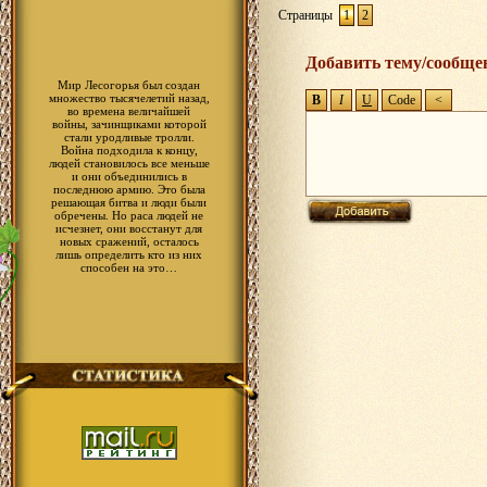
Страницы
1
2
Добавить тему/сообще
Мир Лесогорья был создан
множество тысячелетий назад,
во времена величайшей
войны, зачинщиками которой
стали уродливые тролли.
Война подходила к концу,
людей становилось все меньше
и они объединились в
последнюю армию. Это была
решающая битва и люди были
обречены. Но раса людей не
исчезнет, они восстанут для
новых сражений, осталось
лишь определить кто из них
способен на это…