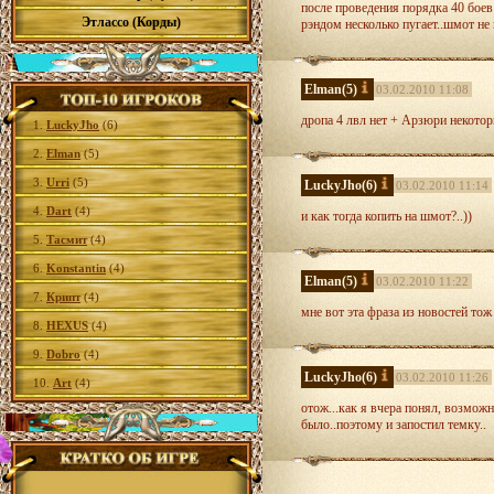
после проведения порядка 40 боев
Этлассо (Корды)
рэндом несколько пугает..шмот не
Elman
(5)
03.02.2010 11:08
дропа 4 лвл нет + Арзюри некотор
1.
LuckyJho
(6)
2.
Elman
(5)
3.
Urri
(5)
LuckyJho
(6)
03.02.2010 11:14
4.
Dart
(4)
и как тогда копить на шмот?..))
5.
Тасмит
(4)
6.
Konstantin
(4)
Elman
(5)
03.02.2010 11:22
7.
Крипт
(4)
мне вот эта фраза из новостей тож
8.
HEXUS
(4)
9.
Dobro
(4)
LuckyJho
(6)
03.02.2010 11:26
10.
Art
(4)
отож...как я вчера понял, возмож
было..поэтому и запостил темку..