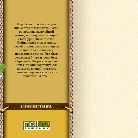
Мир Лесогорья был создан
множество тысячелетий назад,
во времена величайшей
войны, зачинщиками которой
стали уродливые тролли.
Война подходила к концу,
людей становилось все меньше
и они объединились в
последнюю армию. Это была
решающая битва и люди были
обречены. Но раса людей не
исчезнет, они восстанут для
новых сражений, осталось
лишь определить кто из них
способен на это…