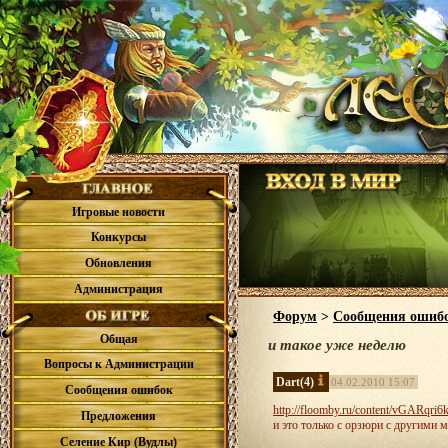
Игровые новости
Конкурсы
Обновления
Администрация
Форум
>
Сообщения ошиб
Общая
и такое уже неделю
Вопросы к Администрации
Dart
(4)
04.02.2010 15:07
Сообщения ошибок
http://floomby.ru/content/vGARqri6
Предложения
и это только с орзюри с другими 
Селение Кир (Вудлы)