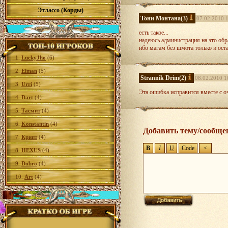
Этлассо (Корды)
Тони Монтана
(3)
07.02.2010 
есть такое...
надеюсь администрация на это обр
ибо магам без шмота только и ост
1.
LuckyJho
(6)
2.
Elman
(5)
Strannik Drim
(2)
08.02.2010 1
3.
Urri
(5)
Эта ошибка исправится вместе с 
4.
Dart
(4)
5.
Тасмит
(4)
6.
Konstantin
(4)
Добавить тему/сообще
7.
Крипт
(4)
8.
HEXUS
(4)
9.
Dobro
(4)
10.
Art
(4)