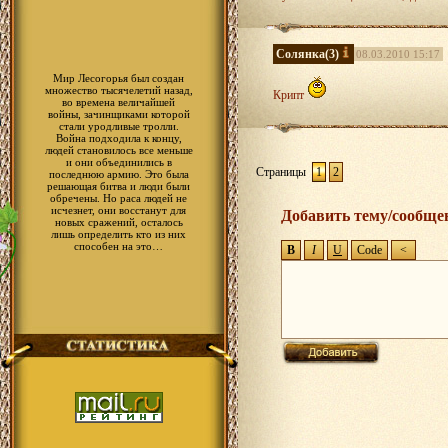
Пример: Арзюри - уязвим для маг
Ловок против атак оружием.(для 
то есть магам на нём качаться пр
Так же некотрое мобы должны быт
Солянка
(3)
08.03.2010 15:17
Это предложение по поводу разно
Мир Лесогорья был создан
множество тысячелетий назад,
Крипт
во времена величайшей
войны, зачинщиками которой
стали уродливые тролли.
Война подходила к концу,
людей становилось все меньше
и они объединились в
Страницы
1
2
последнюю армию. Это была
решающая битва и люди были
обречены. Но раса людей не
исчезнет, они восстанут для
Добавить тему/сообще
новых сражений, осталось
лишь определить кто из них
способен на это…