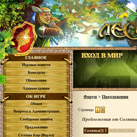
Игровые новости
Конкурсы
Обновления
Администрация
Форум
>
Предложения
Общая
Страницы
1
2
Вопросы к Администрации
Предложения от Солянки (
Сообщения ошибок
Предложения
Солянка
(3)
14.02.2010 18:04
Селение Кир (Вудлы)