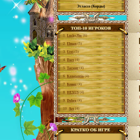
Этлассо (Корды)
1.
LuckyJho
(6)
2.
Elman
(5)
3.
Urri
(5)
4.
Dart
(4)
5.
Тасмит
(4)
6.
Konstantin
(4)
7.
Крипт
(4)
8.
HEXUS
(4)
9.
Dobro
(4)
10.
Art
(4)