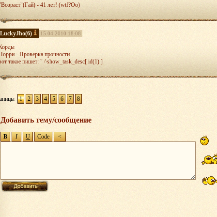
"Возраст"(Гай) - 41 лет! (wtf?Oo)
LuckyJho
(6)
15.04.2010 18:08
Корды
Норри - Проверка прочности
вот такое пишет: " ^show_task_desc[ id(1) ]
аницы
1
2
3
4
5
6
7
8
Добавить тему/сообщение