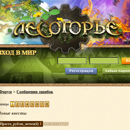
Форум
>
Сообщения ошибок
аницы
1
2
3
4
5
6
7
8
Новые квесты
Просто_рублю_мечем
(4)
15.04.2010 17:27