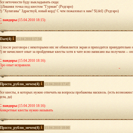
Все неточности буду выкладывать сюда:
1)Лишняя точка под квестом "Гурман" (Редгаро)
2) "Хулиганы" Здраствуй, юный корд! С чем пожаловал к нам? ${del} (Редгаро)
С пандоры
(15.04.2010 18:15):
Исправили
Dart
(4)
15.04.2010 17:34
1) после разговора с некоторыми нпс не обновляется экран и приходится принудительно
2) не начисляют опыт за пройденные квесты хотя в чате ясно написано вы получили -- о
С пандоры
(15.04.2010 18:16):
Про опыт исправили.
Про выход из квестов нужно точно указывать в каком квесте не получилось выйти.
Просто_рублю_мечем
(4)
15.04.2010 17:47
Все квесты, в которых нужно отвечать на вопросы пробажены насквозь. (есть возможност
дела, да)
С пандоры
(15.04.2010 18:16):
Конкретные квесты нужно называть
Просто_рублю_мечем
(4)
15.04.2010 18:00