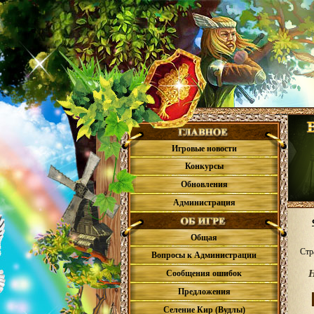
Игровые новости
Конкурсы
Обновления
Администрация
Общая
Стр
Вопросы к Администрации
Сообщения ошибок
Предложения
Селение Кир (Вудлы)