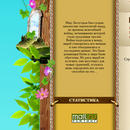
Мир Лесогорья был создан
множество тысячелетий назад,
во времена величайшей
войны, зачинщиками которой
стали уродливые тролли.
Война подходила к концу,
людей становилось все меньше
и они объединились в
последнюю армию. Это была
решающая битва и люди были
обречены. Но раса людей не
Стр
исчезнет, они восстанут для
новых сражений, осталось
лишь определить кто из них
способен на это…