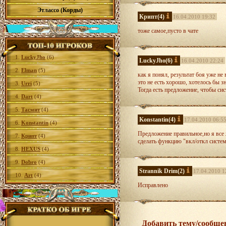
Этлассо (Корды)
Крипт
(4)
16.04.2010 19:32
тоже самое,пусто в чате
1.
LuckyJho
(6)
LuckyJho
(6)
16.04.2010 22:24
2.
Elman
(5)
как я понял, результат боя уже не
это не есть хорошо, хотелось бы зн
3.
Urri
(5)
Тогда есть предложение, чтобы сис
4.
Dart
(4)
5.
Тасмит
(4)
Konstantin
(4)
17.04.2010 06:5
6.
Konstantin
(4)
Предложение правильное,но я все 
7.
Крипт
(4)
сделать функцию "вкл/откл систе
8.
HEXUS
(4)
9.
Dobro
(4)
Strannik Drim
(2)
17.04.2010 1
10.
Art
(4)
Исправлено
Добавить тему/сообще