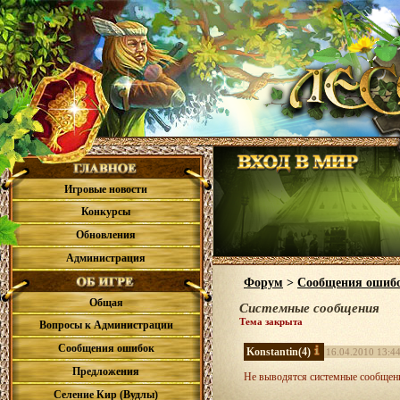
Игровые новости
Конкурсы
Обновления
Администрация
Форум
>
Сообщения ошиб
Общая
Системные сообщения
Тема закрыта
Вопросы к Администрации
Сообщения ошибок
Konstantin
(4)
16.04.2010 13:4
Предложения
Не выводятся системные сообщения
Селение Кир (Вудлы)