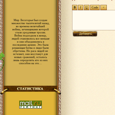
Мир Лесогорья был создан
множество тысячелетий назад,
во времена величайшей
войны, зачинщиками которой
стали уродливые тролли.
Война подходила к концу,
людей становилось все меньше
и они объединились в
последнюю армию. Это была
решающая битва и люди были
обречены. Но раса людей не
исчезнет, они восстанут для
новых сражений, осталось
лишь определить кто из них
способен на это…