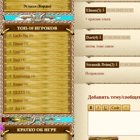
Этлассо (Корды)
Elman
(5)
16.04.2010 21:31
+ красная ольха
1.
LuckyJho
(6)
Dart
(4)
17.04.2010 10:48
2.
Elman
(5)
лютик тоже самое
3.
Urri
(5)
4.
Dart
(4)
Strannik Drim
(2)
17.04.2010 1
5.
Тасмит
(4)
Исправлено
6.
Konstantin
(4)
7.
Крипт
(4)
8.
HEXUS
(4)
Добавить тему/сообще
9.
Dobro
(4)
10.
Art
(4)