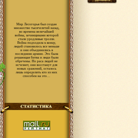
Мир Лесогорья был создан
множество тысячелетий назад,
во времена величайшей
войны, зачинщиками которой
стали уродливые тролли.
Война подходила к концу,
людей становилось все меньше
и они объединились в
последнюю армию. Это была
решающая битва и люди были
обречены. Но раса людей не
исчезнет, они восстанут для
новых сражений, осталось
лишь определить кто из них
способен на это…