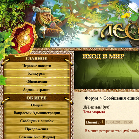
Игровые новости
Конкурсы
Обновления
Администрация
Форум
>
Сообщения ошиб
Общая
Жёлтый дуб
Тема закрыта
Вопросы к Администрации
Сообщения ошибок
Elman
(5)
16.04.2010 19:58
Предложения
В мешке ресурс жёлтый дуб отобр
Селение Кир (Вудлы)