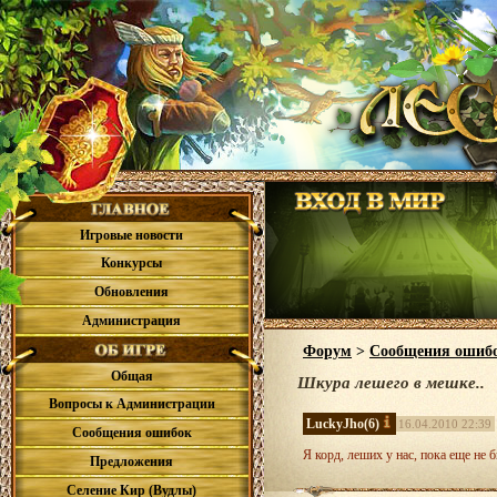
Игровые новости
Конкурсы
Обновления
Администрация
Форум
>
Сообщения ошиб
Общая
Шкура лешего в мешке..
Вопросы к Администрации
LuckyJho
(6)
16.04.2010 22:39
Сообщения ошибок
Я корд, леших у нас, пока еще не б
Предложения
Селение Кир (Вудлы)