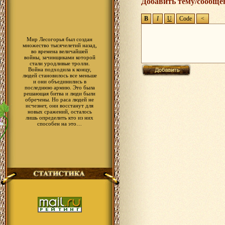
Добавить тему/сообще
system Священник Норд выдал вам
17.04.2010 14:54
system Священник Норд выдал вам
17.04.2010 14:54
system Завершен квест Еда с Пиво
Мир Лесогорья был создан
множество тысячелетий назад,
во времена величайшей
войны, зачинщиками которой
стали уродливые тролли.
Война подходила к концу,
людей становилось все меньше
и они объединились в
последнюю армию. Это была
решающая битва и люди были
обречены. Но раса людей не
исчезнет, они восстанут для
новых сражений, осталось
лишь определить кто из них
способен на это…