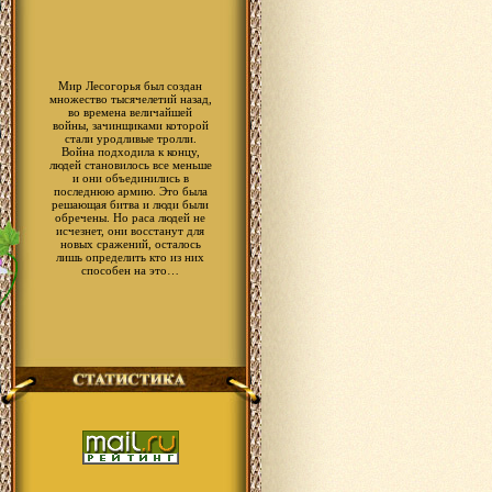
Мир Лесогорья был создан
множество тысячелетий назад,
во времена величайшей
войны, зачинщиками которой
стали уродливые тролли.
Война подходила к концу,
людей становилось все меньше
и они объединились в
последнюю армию. Это была
решающая битва и люди были
обречены. Но раса людей не
исчезнет, они восстанут для
новых сражений, осталось
лишь определить кто из них
способен на это…