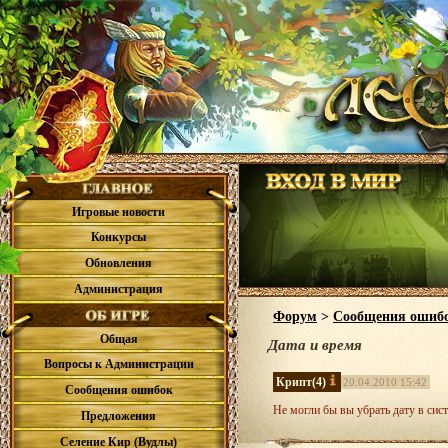
Игровые новости
Конкурсы
Обновления
Администрация
Форум
>
Сообщения ошиб
Общая
Дата и время
Вопросы к Администрации
Крипт
(4)
20.04.2010 15:42
Сообщения ошибок
Не могли бы вы убрать дату в сис
Предложения
Селение Кир (Вудлы)