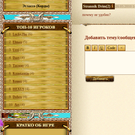
Этлассо (Корды)
Strannik Drim
(2)
26.05.2010 1
почему не удобно?
1.
LuckyJho
(6)
Добавить тему/сообще
2.
Elman
(5)
3.
Urri
(5)
4.
Dart
(4)
5.
Тасмит
(4)
6.
Konstantin
(4)
7.
Крипт
(4)
8.
HEXUS
(4)
9.
Dobro
(4)
10.
Art
(4)