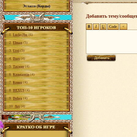
Этлассо (Корды)
Добавить тему/сообще
1.
LuckyJho
(6)
2.
Elman
(5)
3.
Urri
(5)
4.
Dart
(4)
5.
Тасмит
(4)
6.
Konstantin
(4)
7.
Крипт
(4)
8.
HEXUS
(4)
9.
Dobro
(4)
10.
Art
(4)