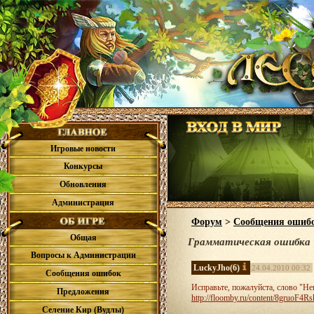
Игровые новости
Конкурсы
Обновления
Администрация
Форум
>
Сообщения ошиб
Общая
Грамматическая ошибка
Вопросы к Администрации
LuckyJho
(6)
24.04.2010 00:32
Сообщения ошибок
Исправьте, пожалуйста, слово "Не
Предложения
http://floomby.ru/content/8gruoF4Rs
Селение Кир (Вудлы)