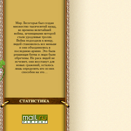
Мир Лесогорья был создан
множество тысячелетий назад,
во времена величайшей
войны, зачинщиками которой
стали уродливые тролли.
Война подходила к концу,
людей становилось все меньше
и они объединились в
последнюю армию. Это была
решающая битва и люди были
обречены. Но раса людей не
исчезнет, они восстанут для
новых сражений, осталось
лишь определить кто из них
способен на это…