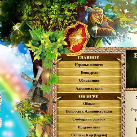
Игровые новости
Конкурсы
Обновления
Администрация
Общая
Стр
Вопросы к Администрации
И
Сообщения ошибок
Предложения
Селение Кир (Вудлы)