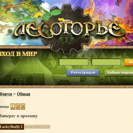
Форум
>
Общая
аницы
1
2
3
нтерес к проекту
LuckyJho
(6)
26.04.2010 22:21