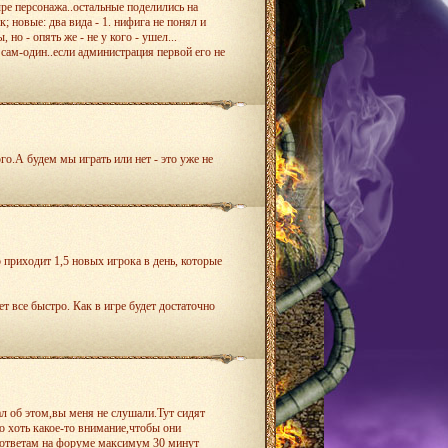
тыре персонажа..остальные поделились на
; новые: два вида - 1. нифига не понял и
, но - опять же - не у кого - ушел...
 сам-один..если администрация первой его не
олигон для теста другого проекта, то хоть
сюда вставить, но даже не нашел какой)
го.А будем мы играть или нет - это уже не
 приходит 1,5 новых игрока в день, которые
т все быстро. Как в игре будет достаточно
игры процесс не быстрый.
ал об этом,вы меня не слушали.Тут сидят
о хоть какое-то внимание,чтобы они
ть ответам на форуме максимум 30 минут