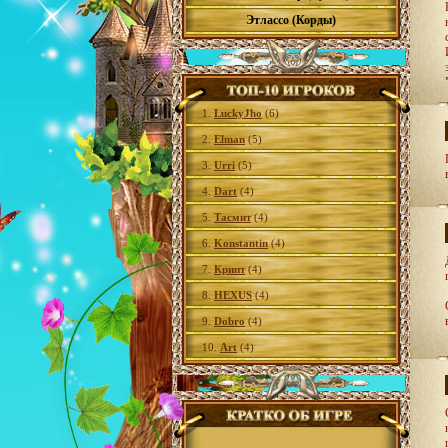
Этлассо (Корды)
1.
LuckyJho
(6)
2.
Elman
(5)
3.
Urri
(5)
4.
Dart
(4)
5.
Тасмит
(4)
6.
Konstantin
(4)
7.
Крипт
(4)
8.
HEXUS
(4)
9.
Dobro
(4)
10.
Art
(4)