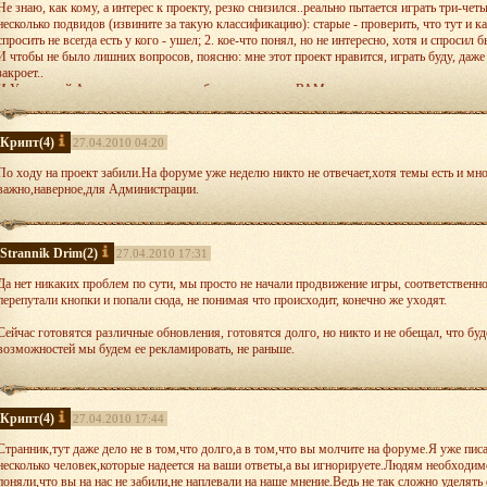
Не знаю, как кому, а интерес к проекту, резко снизился..реально пытается играть три-че
несколько подвидов (извините за такую классификацию): старые - проверить, что тут и как
спросить не всегда есть у кого - ушел; 2. кое-что понял, но не интересно, хотя и спросил бы
И чтобы не было лишних вопросов, поясню: мне этот проект нравится, играть буду, даже
закроет..
И Уважаемой Администрации с разработчиками: если ВАМ интересен этот проект, не как п
иногда ведите нормальный диалог с игроками..они все-таки вам поверили...(хотел смайл 
Всем успеха...
С уважением, LuckyJho
Крипт
(4)
27.04.2010 04:20
По ходу на проект забили.На форуме уже неделю никто не отвечает,хотя темы есть и мно
важно,наверное,для Администрации.
Strannik Drim
(2)
27.04.2010 17:31
Да нет никаких проблем по сути, мы просто не начали продвижение игры, соответственно
перепутали кнопки и попали сюда, не понимая что происходит, конечно же уходят.
Сейчас готовятся различные обновления, готовятся долго, но никто и не обещал, что буде
возможностей мы будем ее рекламировать, не раньше.
Поэтому сейчас нужно ждать. Понимаю ваши мысли, но ничего не поделать, разработка 
Крипт
(4)
27.04.2010 17:44
Странник,тут даже дело не в том,что долго,а в том,что вы молчите на форуме.Я уже пис
несколько человек,которые надеется на ваши ответы,а вы игнорируете.Людям необходим
поняли,что вы на нас не забили,не наплевали на наше мнение.Ведь не так сложно уделя