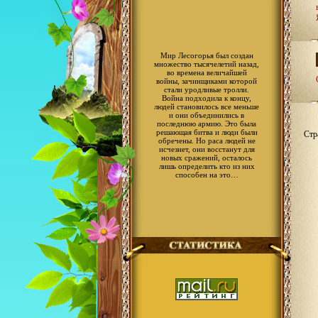
Мир Лесогорья был создан
множество тысячелетий назад,
во времена величайшей
войны, зачинщиками которой
стали уродливые тролли.
Война подходила к концу,
людей становилось все меньше
и они объединились в
последнюю армию. Это была
решающая битва и люди были
Стр
обречены. Но раса людей не
исчезнет, они восстанут для
новых сражений, осталось
лишь определить кто из них
способен на это…