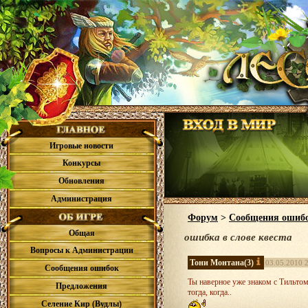
Игровые новости
Конкурсы
Обновления
Администрация
Форум
>
Сообщения ошиб
Общая
ошибка в слове квеста
Вопросы к Администрации
Тони Монтана
(3)
03.05.2010 
Сообщения ошибок
Ты наверное уже знаком с Тильтом?
Предложения
тогда, когда..
Селение Кир (Вудлы)