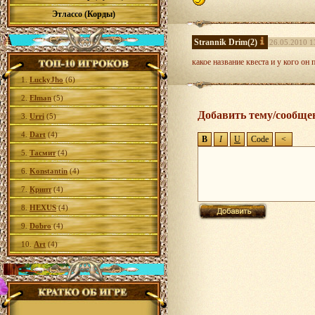
Этлассо (Корды)
Strannik Drim
(2)
26.05.2010 1
какое название квеста и у кого он
1.
LuckyJho
(6)
2.
Elman
(5)
Добавить тему/сообще
3.
Urri
(5)
4.
Dart
(4)
5.
Тасмит
(4)
6.
Konstantin
(4)
7.
Крипт
(4)
8.
HEXUS
(4)
9.
Dobro
(4)
10.
Art
(4)