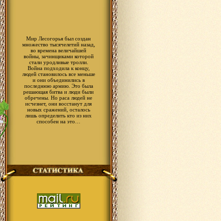
Мир Лесогорья был создан
множество тысячелетий назад,
во времена величайшей
войны, зачинщиками которой
стали уродливые тролли.
Война подходила к концу,
людей становилось все меньше
и они объединились в
последнюю армию. Это была
решающая битва и люди были
обречены. Но раса людей не
исчезнет, они восстанут для
новых сражений, осталось
лишь определить кто из них
способен на это…