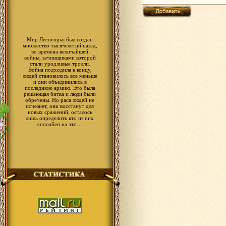
Мир Лесогорья был создан
множество тысячелетий назад,
во времена величайшей
войны, зачинщиками которой
стали уродливые тролли.
Война подходила к концу,
людей становилось все меньше
и они объединились в
последнюю армию. Это была
решающая битва и люди были
обречены. Но раса людей не
исчезнет, они восстанут для
новых сражений, осталось
лишь определить кто из них
способен на это…