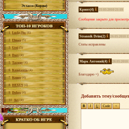
Этлассо (Корды)
Крипт
(4)
25.05.2010 21:19
Сообщение закрыто для просмотр
1.
LuckyJho
(6)
Strannik Drim
(2)
26.05.2010 1
2.
Elman
(5)
Статы исправлены
3.
Urri
(5)
4.
Dart
(4)
Марк Антоний
(4)
26.05.2010 
5.
Тасмит
(4)
6.
Konstantin
(4)
Благодарю =)
7.
Крипт
(4)
8.
HEXUS
(4)
9.
Dobro
(4)
Добавить тему/сообще
10.
Art
(4)