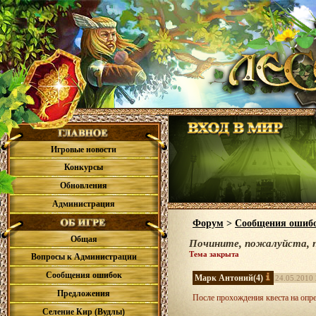
Игровые новости
Конкурсы
Обновления
Администрация
Форум
>
Сообщения ошиб
Общая
Почините, пожалуйста, 
Тема закрыта
Вопросы к Администрации
Сообщения ошибок
Марк Антоний
(4)
24.05.2010 
Предложения
После прохождения квеста на опре
Селение Кир (Вудлы)