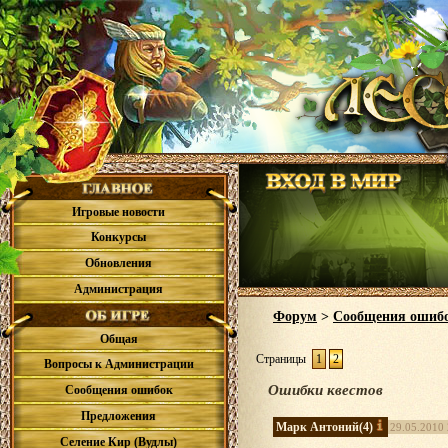
Игровые новости
Конкурсы
Обновления
Администрация
Форум
>
Сообщения ошиб
Общая
Страницы
1
2
Вопросы к Администрации
Ошибки квестов
Сообщения ошибок
Предложения
Марк Антоний
(4)
29.05.2010 
Селение Кир (Вудлы)