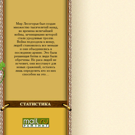
Мир Лесогорья был создан
множество тысячелетий назад,
во времена величайшей
войны, зачинщиками которой
стали уродливые тролли.
Война подходила к концу,
людей становилось все меньше
и они объединились в
последнюю армию. Это была
решающая битва и люди были
обречены. Но раса людей не
исчезнет, они восстанут для
новых сражений, осталось
лишь определить кто из них
способен на это…