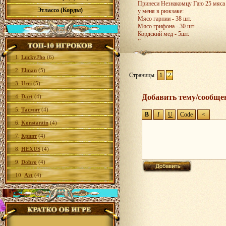
Принеси Незнакомцу Гаю 25 мяса 
Этлассо (Корды)
у меня в рюкзаке:
Мясо гарпии - 38 шт.
Мясо грифона - 30 шт.
Кордский мед - 5шт.
Если у меня задания не полностью
1.
LuckyJho
(6)
2.
Elman
(5)
Страницы
1
2
3.
Urri
(5)
Добавить тему/сообще
4.
Dart
(4)
5.
Тасмит
(4)
6.
Konstantin
(4)
7.
Крипт
(4)
8.
HEXUS
(4)
9.
Dobro
(4)
10.
Art
(4)