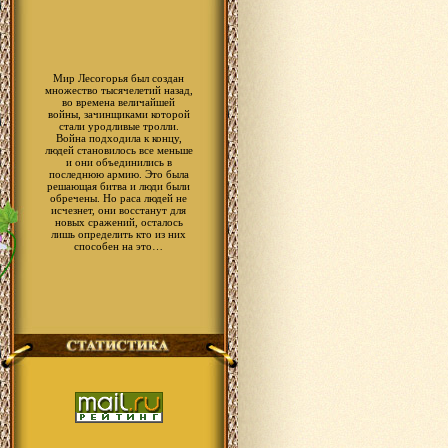
Мир Лесогорья был создан
множество тысячелетий назад,
во времена величайшей
войны, зачинщиками которой
стали уродливые тролли.
Война подходила к концу,
людей становилось все меньше
и они объединились в
последнюю армию. Это была
решающая битва и люди были
обречены. Но раса людей не
исчезнет, они восстанут для
новых сражений, осталось
лишь определить кто из них
способен на это…