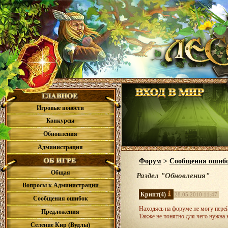
Игровые новости
Конкурсы
Обновления
Администрация
Форум
>
Сообщения ошиб
Общая
Раздел "Обновления"
Вопросы к Администрации
Крипт
(4)
28.05.2010 11:47
Сообщения ошибок
Находясь на форуме не могу перей
Предложения
Также не понятно для чего нужна к
Селение Кир (Вудлы)