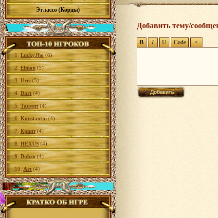
Этлассо (Корды)
Добавить тему/сообще
1.
LuckyJho
(6)
2.
Elman
(5)
3.
Urri
(5)
4.
Dart
(4)
5.
Тасмит
(4)
6.
Konstantin
(4)
7.
Крипт
(4)
8.
HEXUS
(4)
9.
Dobro
(4)
10.
Art
(4)