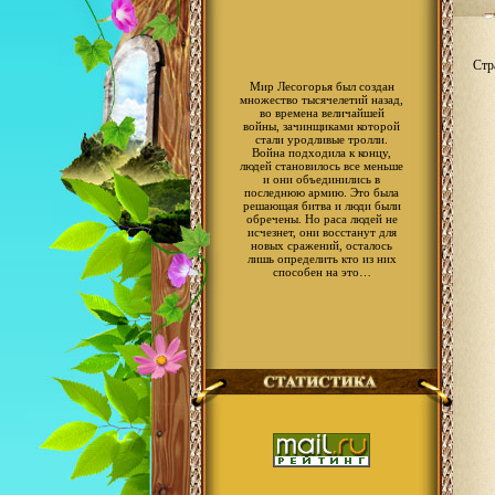
Стр
Мир Лесогорья был создан
множество тысячелетий назад,
во времена величайшей
войны, зачинщиками которой
стали уродливые тролли.
Война подходила к концу,
людей становилось все меньше
и они объединились в
последнюю армию. Это была
решающая битва и люди были
обречены. Но раса людей не
исчезнет, они восстанут для
новых сражений, осталось
лишь определить кто из них
способен на это…