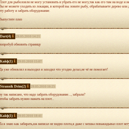
Плот для рыболовли не могу установить и убрать его не могу,так как его там на воде и 
Вы не можете уходить из локации, в которой вы ловите рыбу, обрабатываете дерево или
эту работу и забрать оборудование.
Выпустите плиз
Dart
(4)
29.05.2010 14:21
попробуй обновить страницу
Кайф
(1)
29.05.2010 15:07
Да уже обновлял и выходил и заходил что угодно делал,не чё не помогает!
Strannik Drim
(2)
29.05.2010 16:25
ну так написано, что надо забрать оборудование..., забрали?
чтобы забрать нужно нажать на плот...
Кайф
(1)
29.05.2010 18:41
Та я знаю как забирать,яж написал не видно плота,я даже с мешка повыкидывал плот нету