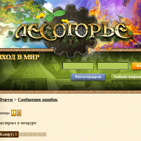
Форум
>
Сообщения ошибок
аницы
1
2
астрял в пещере
Кайф
(1)
29.05.2010 14:20