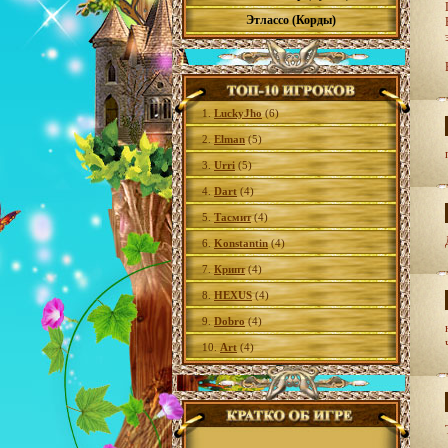
Этлассо (Корды)
1.
LuckyJho
(6)
2.
Elman
(5)
3.
Urri
(5)
4.
Dart
(4)
5.
Тасмит
(4)
6.
Konstantin
(4)
7.
Крипт
(4)
8.
HEXUS
(4)
9.
Dobro
(4)
10.
Art
(4)