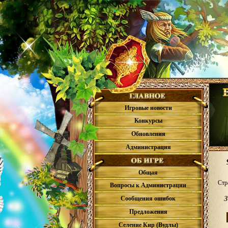
Игровые новости
Конкурсы
Обновления
Администрация
Общая
Стр
Вопросы к Администрации
З
Сообщения ошибок
Предложения
Селение Кир (Вудлы)